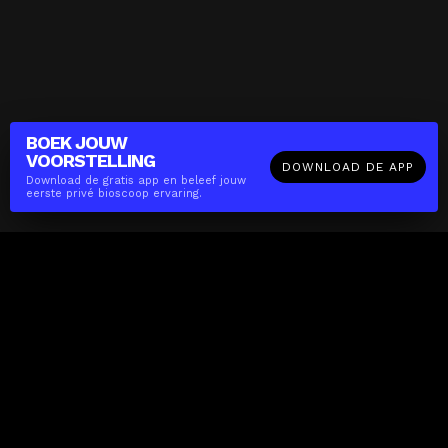
BOEK JOUW
VOORSTELLING
DOWNLOAD DE APP
Download de gratis app en beleef jouw
eerste privé bioscoop ervaring.
The(Any)Thing
FILMS
LOCATIES
BOEKEN
DE APP
GIFTCARD
OVER
FAQ