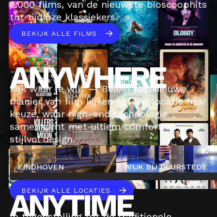
2.000 films, van de nieuwste bioscoophits
tot tijdloze klassiekers.
BEKIJK ALLE FILMS
ANYWHERE
Kijk waar je wilt — Beleef een nieuwe
manier van film kijken op een locatie naar
keuze, waar high-end technologie
samenkomt met ultiem comfort en
stijlvol design.
PATHÉ EINDHOVEN
1851 HOTEL & BAR
EINDHOVEN
WIJK BIJ DUURSTEDE
BEKIJK ALLE LOCATIES
ANYTIME
In tegenstelling tot de traditionele