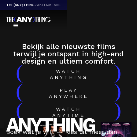
THE(ANY)THING
ZAKELIJK
EN
NL
Bekijk alle nieuwste films
terwijl je ontspant in high-end
design en ultiem comfort.
(
)
WATCH
ANYTHING
(
)
PLAY
ANYWHERE
(
)
WATCH
ANYTIME
ANYTHING
Boek wat je wilt — Kies uit meer dan