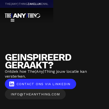
THE(ANY)THING
ZAKELIJK
EN
NL
GEINSPIREERD
GERAAKT?
Ontdek hoe The(Any)Thing jouw locatie kan
versterken.
CONTACT ONS VIA LINKEDIN
INFO@THEANYTHING.COM