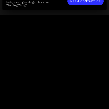
NEEM CONTACT OP
Heb je een geweldige plek voor
The(Any)Thing?
The(Any)Thing
FILMS
LOCATIES
BOEKEN
DE APP
GIFTCARD
OVER
FAQ
CONTACT
Zakelijk
MISSIE
LOCATIES
THE CUBE
PARTNERS