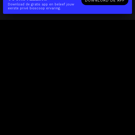
DOWNLOAD DE APP
Download de gratis app en beleef jouw
eerste privé bioscoop ervaring.
The(Any)Thing
FILMS
LOCATIES
BOEKEN
DE APP
GIFTCARD
OVER
FAQ
CONTACT
Zakelijk
MISSIE
LOCATIES
THE CUBE
PARTNERS