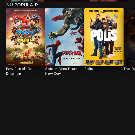
NU POPULAIR
Paw Patrol: De 
Spider-Man: Brand 
Polis
The O
Dinofilm
New Day