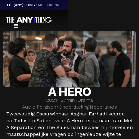
THE(ANY)THING
ZAKELIJK
EN
NL
A HERO
2021
•
127
min
•
Drama
Audio:
Perzisch
•
Ondertiteling:
Nederlands
Tweevoudig Oscarwinnaar Asghar Farhadi keerde -
na Todos Lo Saben- voor A Hero terug naar Iran. Met
A Separation en The Salesman bewees hij morele en
maatschappelijke vragen op ingenieuze wijze te