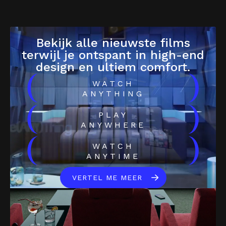
Bekijk alle nieuwste films
terwijl je ontspant in high-end
design en ultiem comfort.
(
)
WATCH
ANYTHING
(
)
PLAY
ANYWHERE
(
)
WATCH
ANYTIME
VERTEL ME MEER