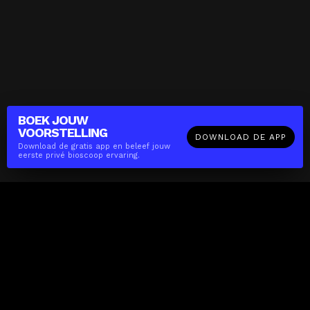
BOEK JOUW
VOORSTELLING
DOWNLOAD DE APP
Download de gratis app en beleef jouw
eerste privé bioscoop ervaring.
The(Any)Thing
FILMS
LOCATIES
BOEKEN
DE APP
GIFTCARD
OVER