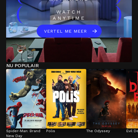
(
)
WATCH
ANYTIME
VERTEL ME MEER
NU POPULAIR
Spider-Man: Brand 
Polis
The Odyssey
Evil D
New Day