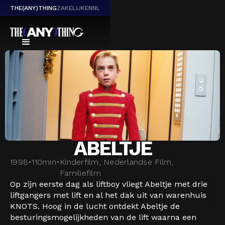
THE(ANY)THING
ZAKELIJK
EN
NL
ABELTJE
1998
•
110
min
•
Kinderfilm, Nederlandse Film,
Familiefilm
Op zijn eerste dag als liftboy vliegt Abeltje met drie
liftgangers met lift en al het dak uit van warenhuis
KNOTS. Hoog in de lucht ontdekt Abeltje de
besturingsmogelijkheden van de lift waarna een