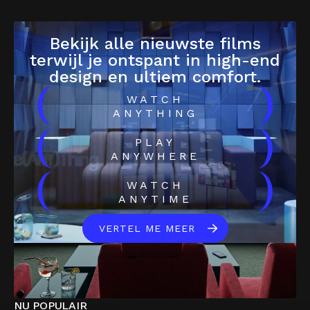
Bekijk alle nieuwste films
terwijl je ontspant in high-end
design en ultiem comfort.
(
)
WATCH
ANYTHING
(
)
PLAY
ANYWHERE
(
)
WATCH
ANYTIME
VERTEL ME MEER
NU POPULAIR