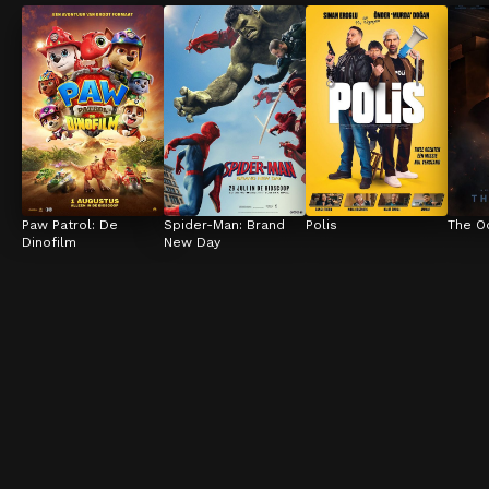
Paw Patrol: De 
Spider-Man: Brand 
Polis
The O
Dinofilm
New Day