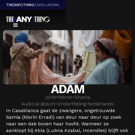
THE(ANY)THING
ZAKELIJK
EN
NL
ADAM
2019
•
98
min
•
Drama
Audio:
Arabisch
•
Ondertiteling:
Nederlands
In Casablanca gaat de zwangere, ongetrouwde
Samia (Nisrin Erradi) van deur naar deur op zoek
naar een dak boven haar hoofd. Wanneer ze
aanklopt bij Abla (Lubna Azabal, Incendies) blijft ook