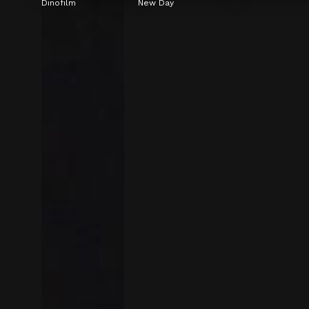
Dinofilm
New Day