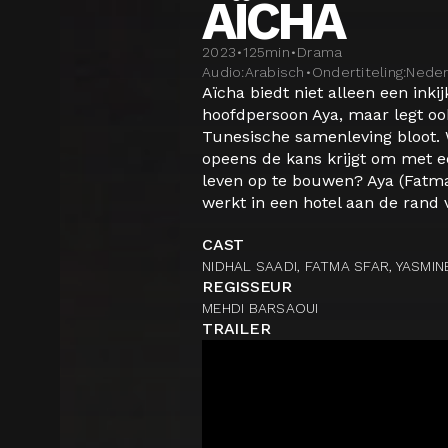
AÏCHA
2023
•
125
min
•
Drama
Audio:
Arabisch
•
Ondertiteling:
Neder
Aïcha biedt niet alleen een inkij
hoofdpersoon Aya, maar legt o
Tunesische samenleving bloot. W
opeens de kans krijgt om met e
leven op te bouwen? Aya (Fatma 
werkt in een hotel aan de rand v
CAST
NIDHAL SAADI, FATMA SFAR, YASMIN
REGISSEUR
MEHDI BARSAOUI
TRAILER