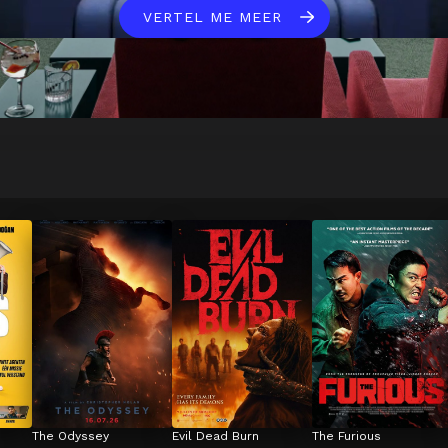
VERTEL ME MEER
The Odyssey
Evil Dead Burn
The Furious