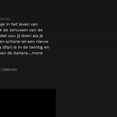
lands
kje in het leven van
ok de zenuwen van de
at zou jij doen als je
en schone lei een nieuw
Sfar) is in de twintig en
an de Sahara....
more
E DIMASSI