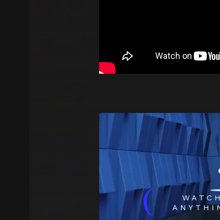
(
WATC
ANYTHI