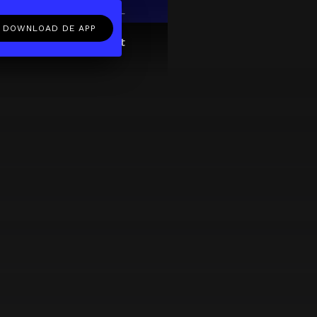
EN
NL
DOWNLOAD DE APP
ftcard
Over
FAQ
Contact