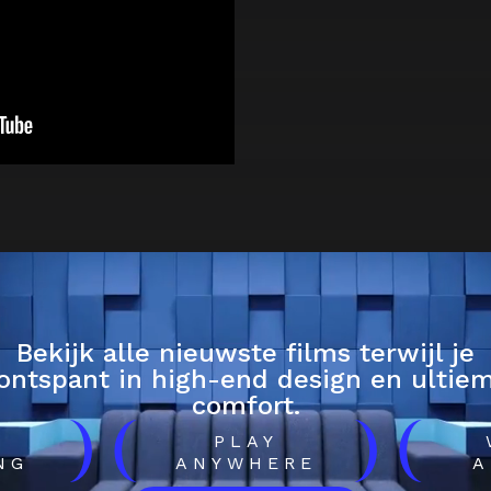
Bekijk alle nieuwste films terwijl je
ontspant in high-end design en ultie
comfort.
)
(
)
(
H
PLAY
NG
ANYWHERE
A