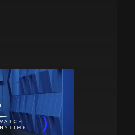
m
)
WATCH
NYTIME