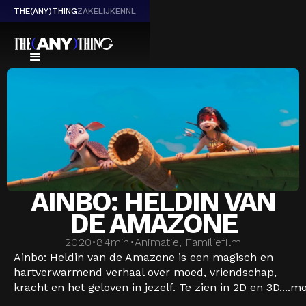
THE(ANY)THING
ZAKELIJK
EN
NL
AINBO: HELDIN VAN
DE AMAZONE
2020
•
84
min
•
Animatie, Familiefilm
Ainbo: Heldin van de Amazone is een magisch en
hartverwarmend verhaal over moed, vriendschap,
kracht en het geloven in jezelf. Te zien in 2D en 3D....
mo