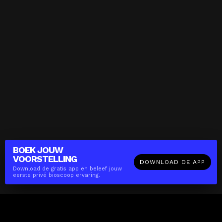
BOEK JOUW
VOORSTELLING
DOWNLOAD DE APP
Download de gratis app en beleef jouw
eerste privé bioscoop ervaring.
The(Any)Thing