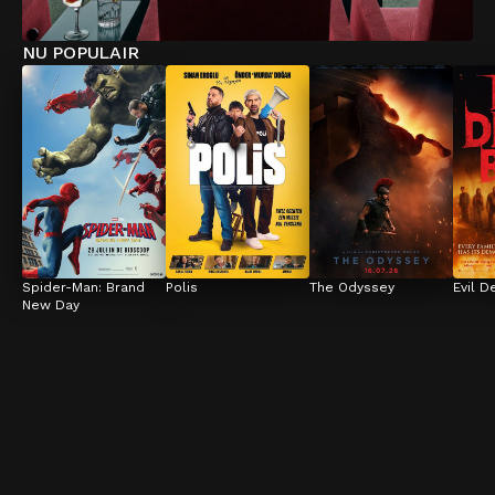
NU POPULAIR
Spider-Man: Brand 
Polis
The Odyssey
Evil D
New Day