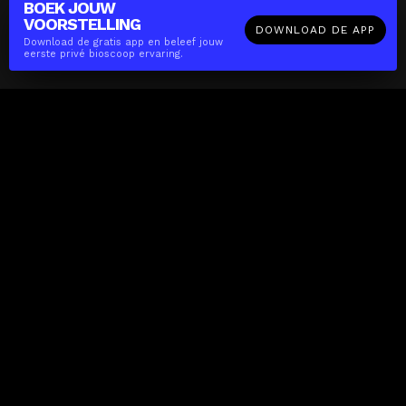
BOEK JOUW
VOORSTELLING
DOWNLOAD DE APP
Download de gratis app en beleef jouw
eerste privé bioscoop ervaring.
The(Any)Thing
FILMS
LOCATIES
BOEKEN
DE APP
GIFTCARD
OVER
FAQ
CONTACT
Zakelijk
MISSIE
LOCATIES