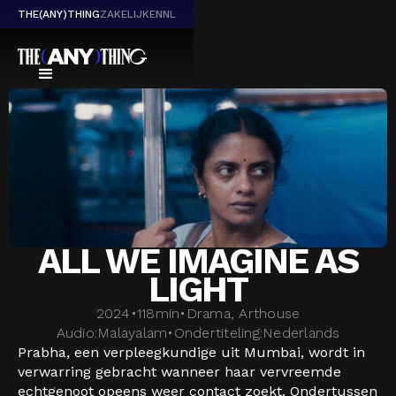
THE(ANY)THING
ZAKELIJK
EN
NL
ALL WE IMAGINE AS
LIGHT
2024
•
118
min
•
Drama, Arthouse
Audio:
Malayalam
•
Ondertiteling:
Nederlands
Prabha, een verpleegkundige uit Mumbai, wordt in
verwarring gebracht wanneer haar vervreemde
echtgenoot opeens weer contact zoekt. Ondertussen