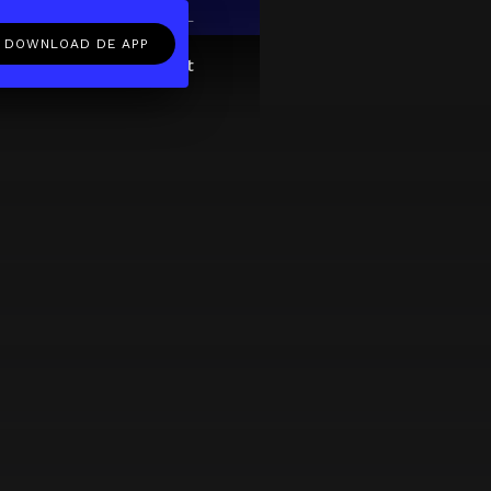
EN
NL
DOWNLOAD DE APP
ftcard
Over
FAQ
Contact