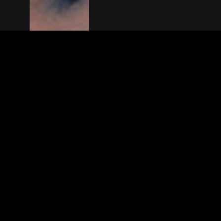
The(Any)Thing
FILMS
LOCATIES
BOEKEN
DE APP
GIFTCARD
OVER
FAQ
CONTACT
© TheAnyThing BV 2025
Privacyverkla