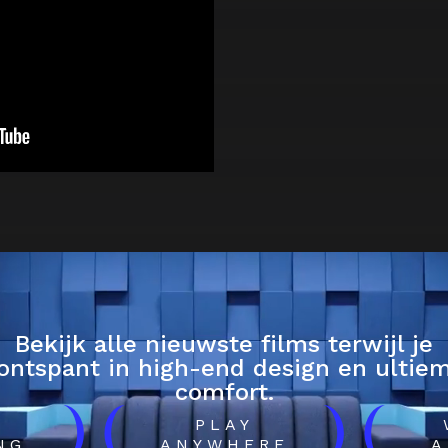
Bekijk alle nieuwste films terwijl je
ontspant in high-end design en ultie
comfort.
)
(
)
(
H
PLAY
NG
ANYWHERE
A