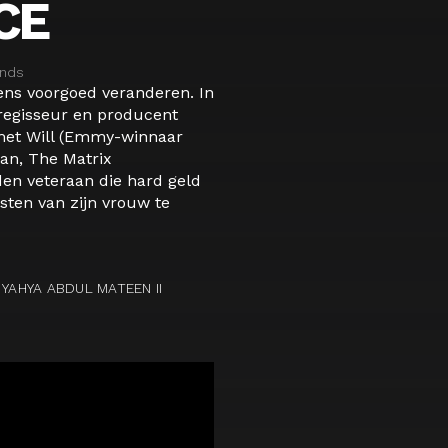
CE
ands
vens voorgoed veranderen. In
 regisseur en producent
met Will (Emmy-winnaar
an, The Matrix
den veteraan die hard geld
sten van zijn vrouw te
 YAHYA ABDUL MATEEN II