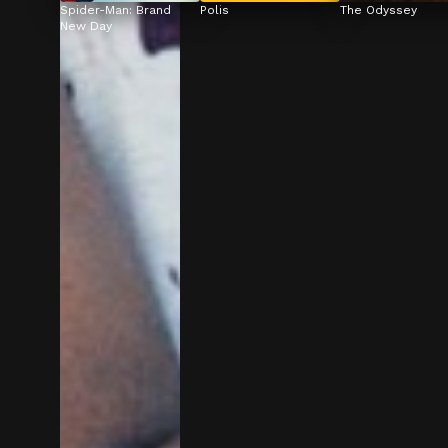
Spider-Man: Brand 
Polis
The Odyssey
New Day