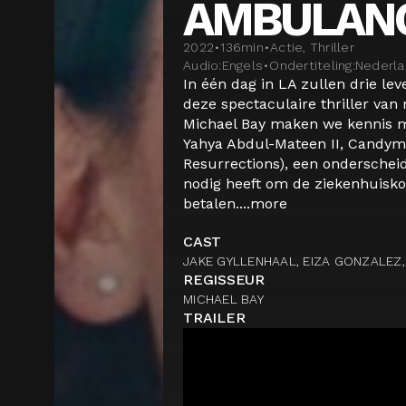
AMBULAN
2022
•
136
min
•
Actie, Thriller
Audio:
Engels
•
Ondertiteling:
Nederl
In één dag in LA zullen drie le
deze spectaculaire thriller van
Michael Bay maken we kennis 
Yahya Abdul-Mateen II, Candym
Resurrections), een onderschei
nodig heeft om de ziekenhuisko
betalen....
more
CAST
JAKE GYLLENHAAL, EIZA GONZALEZ,
REGISSEUR
MICHAEL BAY
TRAILER