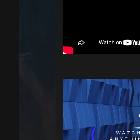
(
WATC
ANYTHI