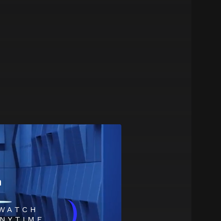
m
)
WATCH
NYTIME