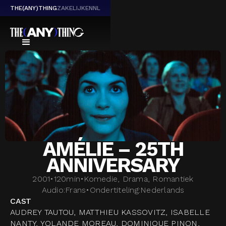
THE(ANY)THING
ZAKELIJK
EN
NL
AMÉLIE – 25TH
ANNIVERSARY
2001
•
120
min
•
Komedie, Drama, Romantiek
Audio:
Frans
•
Ondertiteling:
Nederlands
CAST
AUDREY TAUTOU, MATTHIEU KASSOVITZ, ISABELLE
NANTY, YOLANDE MOREAU, DOMINIQUE PINON,