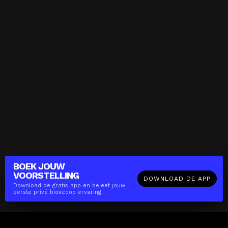
BOEK JOUW
VOORSTELLING
DOWNLOAD DE APP
Download de gratis app en beleef jouw
eerste privé bioscoop ervaring.