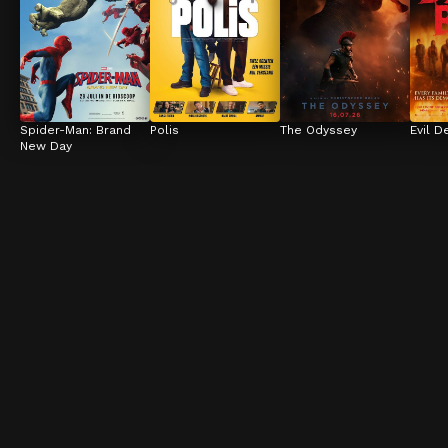
Spider-Man: Brand 
Polis
The Odyssey
Evil D
New Day