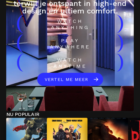
terwijl je ontspant in high-end
design en ultiem comfort.
(
)
WATCH
ANYTHING
(
)
PLAY
ANYWHERE
(
)
WATCH
ANYTIME
VERTEL ME MEER
NU POPULAIR