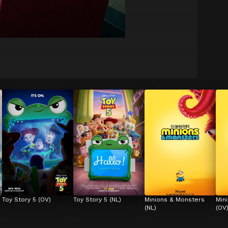
Toy Story 5 (OV)
Toy Story 5 (NL)
Minions & Monsters 
Min
(NL)
(OV