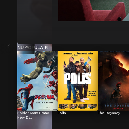
NU POPULAIR
Spider-Man: Brand 
Polis
The Odyssey
New Day