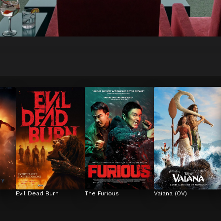
Evil Dead Burn
The Furious
Vaiana (OV)