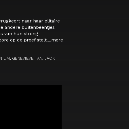
ugkeert naar haar elitaire
ie andere buitenbeentjes
ls van hun streng
re op de proef stelt....
more
N LIM, GENEVIEVE TAN, JACK