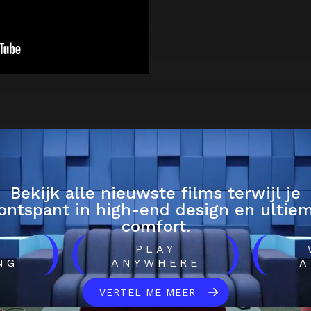
Bekijk alle nieuwste films terwijl je
ontspant in high-end design en ultie
comfort.
)
(
)
(
H
PLAY
NG
ANYWHERE
A
VERTEL ME MEER