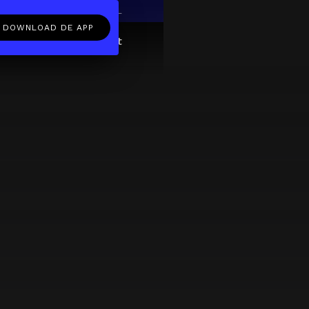
EN
NL
DOWNLOAD DE APP
ftcard
Over
FAQ
Contact