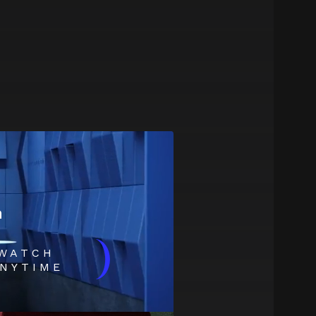
m
)
WATCH
NYTIME