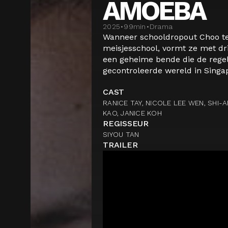
AMOEBA
2025
•
99
min
•
Drama
Wanneer schooldropout Choo ter
meisjesschool, vormt ze met dr
een geheime bende die de rege
gecontroleerde wereld in Singapo
CAST
RANICE TAY, NICOLE LEE WEN, SHI-A
KAO, JANICE KOH
REGISSEUR
SIYOU TAN
TRAILER