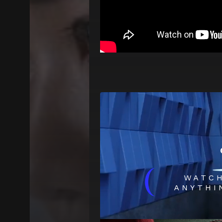
(
WATC
ANYTHI