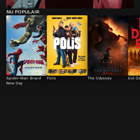
NU POPULAIR
Spider-Man: Brand 
Polis
The Odyssey
Evil D
New Day