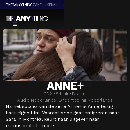
THE(ANY)THING
ZAKELIJK
EN
NL
ANNE+
2021
•
94
min
•
Drama
Audio:
Nederlands
•
Ondertiteling:
Nederlands
Na het succes van de serie Anne+ is Anne terug in
haar eigen film. Voordat Anne gaat emigreren naar
Sara in Montréal keurt haar uitgever haar
manuscript af....
more