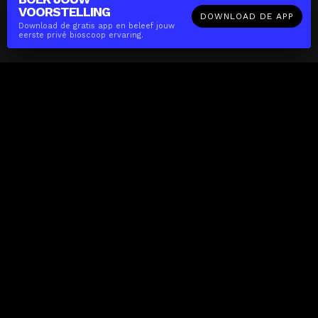
VOORSTELLING
DOWNLOAD DE APP
Download de gratis app en beleef jouw
eerste privé bioscoop ervaring.
The(Any)Thing
FILMS
LOCATIES
BOEKEN
DE APP
GIFTCARD
OVER
FAQ
CONTACT
Zakelijk
MISSIE
LOCATIES
THE CUBE