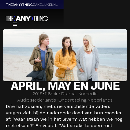
THE(ANY)THING
ZAKELIJK
EN
NL
APRIL, MAY EN JUNE
2019
•
118
min
•
Drama, Komedie
Audio:
Nederlands
•
Ondertiteling:
Nederlands
Drie halfzussen, met drie verschillende vaders
vragen zich bij de naderende dood van hun moeder
af: 'Waar staan we in het leven? Wat hebben we nog
met elkaar?' En vooral: 'Wat straks te doen met