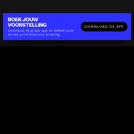
BOEK JOUW
VOORSTELLING
DOWNLOAD DE APP
Download de gratis app en beleef jouw
eerste privé bioscoop ervaring.
The(Any)Thing
FILMS
LOCATIES
BOEKEN
DE APP
GIFTCARD
OVER
FAQ
CONTACT
Zakelijk