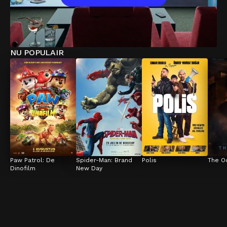
NU POPULAIR
Paw Patrol: De 
Spider-Man: Brand 
Polis
The O
Dinofilm
New Day