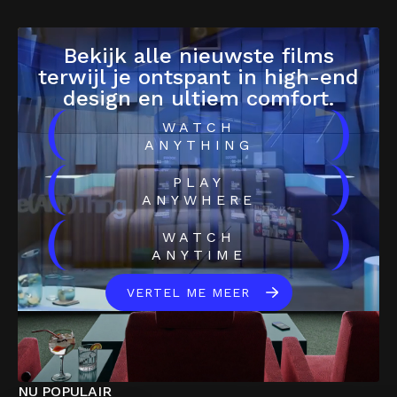
Bekijk alle nieuwste films
terwijl je ontspant in high-end
design en ultiem comfort.
(
)
WATCH
ANYTHING
(
)
PLAY
ANYWHERE
(
)
WATCH
ANYTIME
VERTEL ME MEER
NU POPULAIR