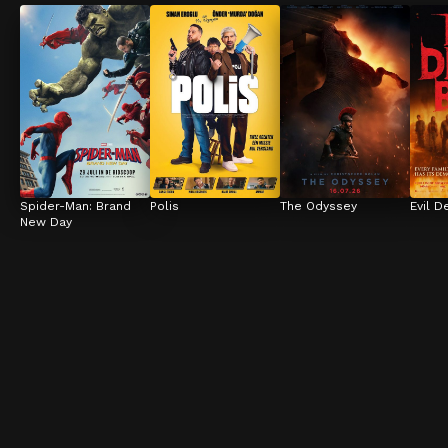
Spider-Man: Brand 
Polis
The Odyssey
Evil D
New Day