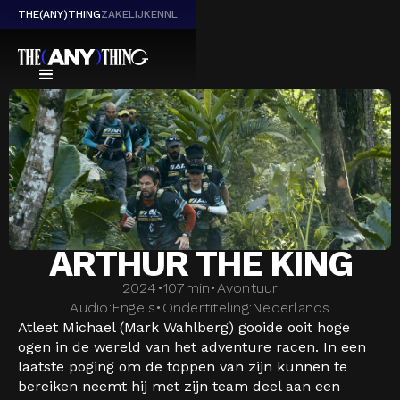
THE(ANY)THING
ZAKELIJK
EN
NL
ARTHUR THE KING
2024
•
107
min
•
Avontuur
Audio:
Engels
•
Ondertiteling:
Nederlands
Atleet Michael (Mark Wahlberg) gooide ooit hoge
ogen in de wereld van het adventure racen. In een
laatste poging om de toppen van zijn kunnen te
bereiken neemt hij met zijn team deel aan een