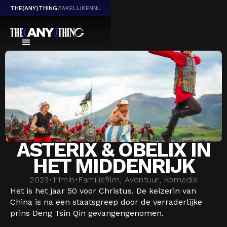
THE(ANY)THING
ZAKELIJK
EN
NL
ASTERIX & OBELIX IN
HET MIDDENRIJK
2023
•
111
min
•
Familiefilm, Avontuur, Komedie
Het is het jaar 50 voor Christus. De keizerin van
China is na een staatsgreep door de verraderlijke
prins Deng Tsin Qin gevangengenomen.