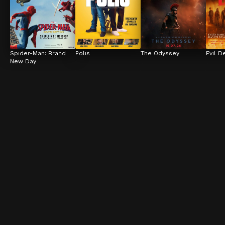
Spider-Man: Brand 
Polis
The Odyssey
Evil D
New Day