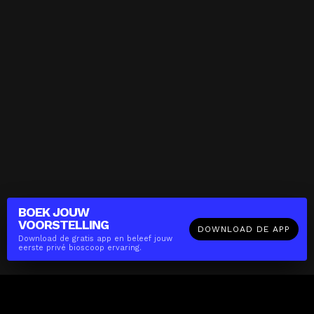
BOEK JOUW
VOORSTELLING
DOWNLOAD DE APP
Download de gratis app en beleef jouw
eerste privé bioscoop ervaring.
The(Any)Thing