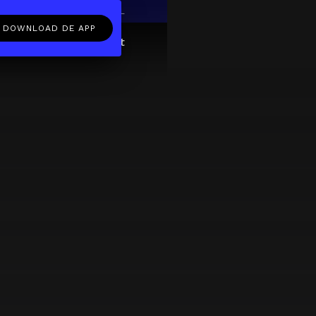
EN
NL
DOWNLOAD DE APP
ftcard
Over
FAQ
Contact