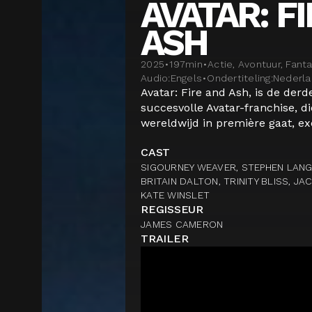
AVATAR: F
ASH
2025
•
197
min
•
Actie, Avontuur, Fant
Audio:
Engels
•
Ondertiteling:
Nederl
Avatar: Fire and Ash, is de der
succesvolle Avatar-franchise, 
wereldwijd in première gaat, exc
CAST
SIGOURNEY WEAVER, STEPHEN LANG,
BRITAIN DALTON, TRINITY BLISS, JA
KATE WINSLET
REGISSEUR
JAMES CAMERON
TRAILER