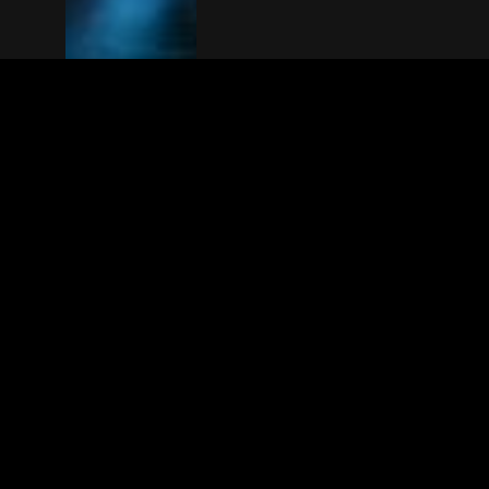
The(Any)Thing
FILMS
LOCATIES
BOEKEN
DE APP
GIFTCARD
OVER
FAQ
CONTACT
© TheAnyThing BV 2025
Privacyverkla