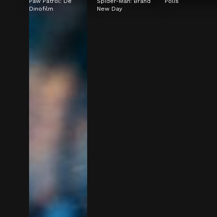
Paw Patrol: De 
Spider-Man: Brand 
Polis
Dinofilm
New Day