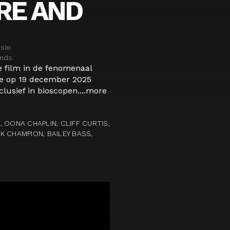
IRE AND
asie
ands
de film in de fenomenaal
die op 19 december 2025
lusief in bioscopen....
more
 OONA CHAPLIN, CLIFF CURTIS,
CK CHAMPION, BAILEY BASS,