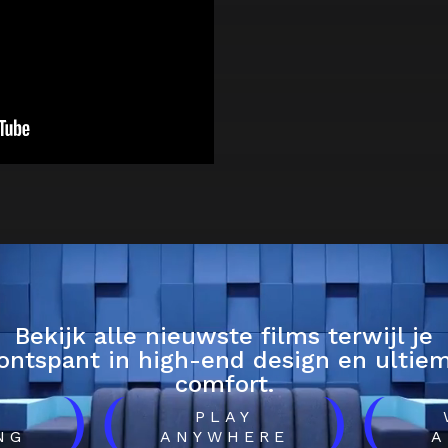
Bekijk alle nieuwste films terwijl je
ontspant in high-end design en ultie
comfort.
)
(
)
(
H
PLAY
NG
ANYWHERE
A