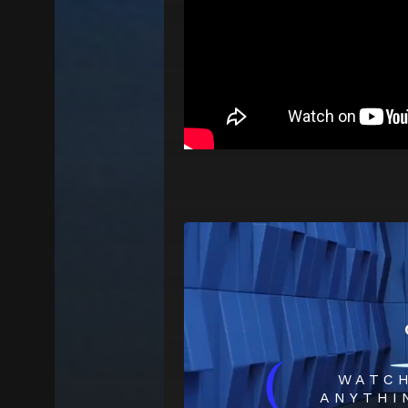
(
WATC
ANYTHI