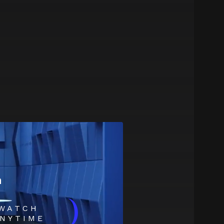
m
)
WATCH
NYTIME