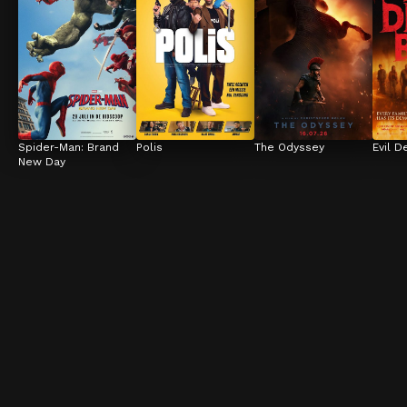
Spider-Man: Brand 
Polis
The Odyssey
Evil D
New Day