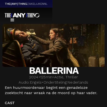
THE(ANY)THING
ZAKELIJK
EN
NL
BALLERINA
2024
•
125
min
•
Actie, Thriller
Audio:
Engels
•
Ondertiteling:
Nederlands
Een huurmoordenaar begint een genadeloze
zoektocht naar wraak na de moord op haar vader.
CAST