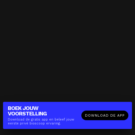
BOEK JOUW
VOORSTELLING
DOWNLOAD DE APP
Download de gratis app en beleef jouw
eerste privé bioscoop ervaring.