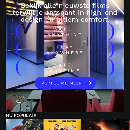
Bekijk alle nieuwste films
terwijl je ontspant in high-end
design en ultiem comfort.
(
)
WATCH
ANYTHING
(
)
PLAY
ANYWHERE
(
)
WATCH
ANYTIME
VERTEL ME MEER
NU POPULAIR