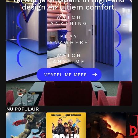
design en ultiem comfort.
(
)
WATCH
ANYTHING
(
)
PLAY
ANYWHERE
(
)
WATCH
ANYTIME
VERTEL ME MEER
NU POPULAIR