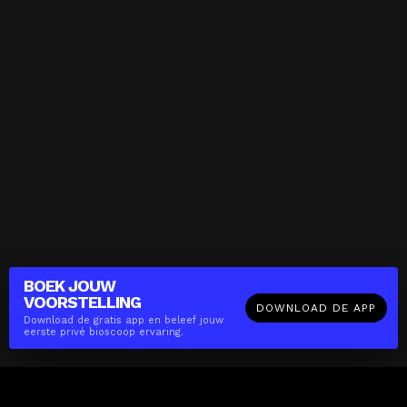
BOEK JOUW
VOORSTELLING
DOWNLOAD DE APP
Download de gratis app en beleef jouw
eerste privé bioscoop ervaring.