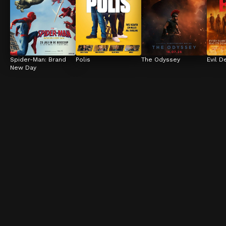
Spider-Man: Brand 
Polis
The Odyssey
Evil D
New Day