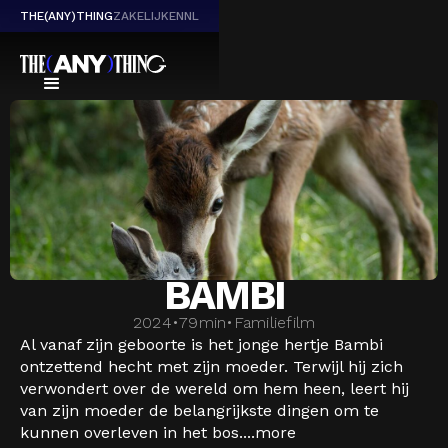
THE(ANY)THING
ZAKELIJK
EN
NL
BAMBI
2024
•
79
min
•
Familiefilm
Al vanaf zijn geboorte is het jonge hertje Bambi
ontzettend hecht met zijn moeder. Terwijl hij zich
verwondert over de wereld om hem heen, leert hij
van zijn moeder de belangrijkste dingen om te
kunnen overleven in het bos....
more