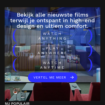
Bekijk alle nieuwste films
terwijl je ontspant in high-end
design en ultiem comfort.
(
)
WATCH
ANYTHING
(
)
PLAY
ANYWHERE
(
)
WATCH
ANYTIME
VERTEL ME MEER
NU POPULAIR