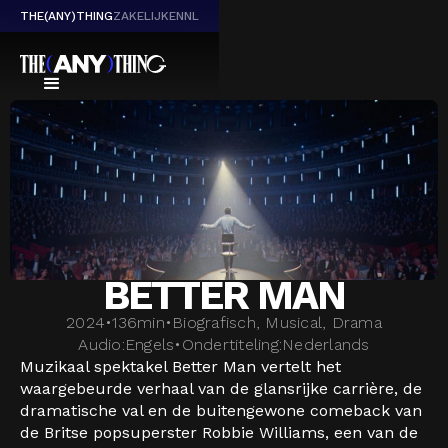
THE(ANY)THING
ZAKELIJK
EN
NL
BETTER MAN
2024
•
136
min
•
Biografisch, Musical, Drama
Audio:
Engels
•
Ondertiteling:
Nederlands
Muzikaal spektakel Better Man vertelt het
waargebeurde verhaal van de glansrijke carrière, de
dramatische val en de buitengewone comeback van
de Britse popsuperster Robbie Williams, een van de