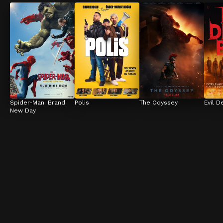
Spider-Man: Brand 
Polis
The Odyssey
Evil D
New Day