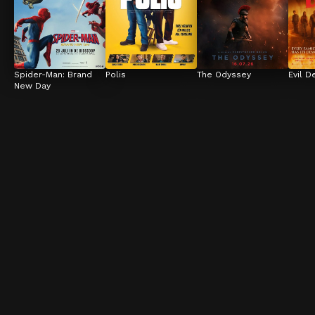
Spider-Man: Brand 
Polis
The Odyssey
Evil D
New Day