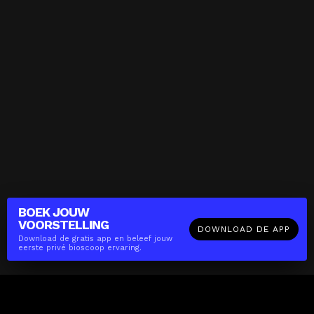
BOEK JOUW
VOORSTELLING
DOWNLOAD DE APP
Download de gratis app en beleef jouw
eerste privé bioscoop ervaring.
The(Any)Thing