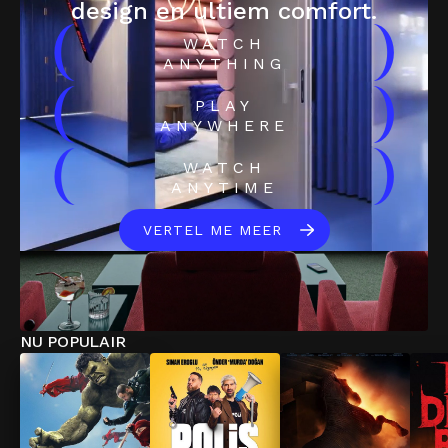
design en ultiem comfort.
(
)
WATCH
ANYTHING
(
)
PLAY
ANYWHERE
(
)
WATCH
ANYTIME
VERTEL ME MEER
NU POPULAIR