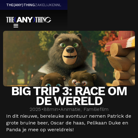
THE(ANY)THING
ZAKELIJK
EN
NL
BIG TRIP 3: RACE OM
DE WERELD
2025
•
88
min
•
Animatie, Familiefilm
In dit nieuwe, bereleuke avontuur nemen Patrick de
grote bruine beer, Oscar de haas, Pelikaan Duke en
Panda je mee op wereldreis!