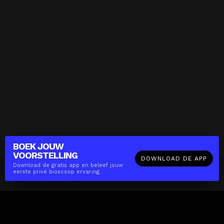
BOEK JOUW
VOORSTELLING
DOWNLOAD DE APP
Download de gratis app en beleef jouw
eerste privé bioscoop ervaring.
The(Any)Thing