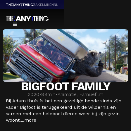
THE(ANY)THING
ZAKELIJK
EN
NL
BIGFOOT FAMILY
2020
•
88
min
•
Animatie, Familiefilm
Bij Adam thuis is het een gezellige bende sinds zijn
vader Bigfoot is teruggekeerd uit de wildernis en
samen met een heleboel dieren weer bij zijn gezin
woont....
more