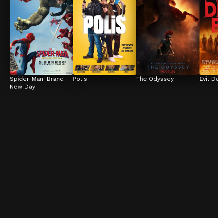
Spider-Man: Brand 
Polis
The Odyssey
Evil D
New Day