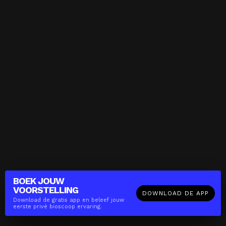
BOEK JOUW
VOORSTELLING
DOWNLOAD DE APP
Download de gratis app en beleef jouw
eerste privé bioscoop ervaring.