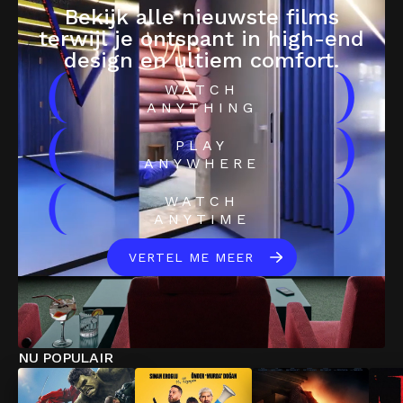
Bekijk alle nieuwste films
terwijl je ontspant in high-end
design en ultiem comfort.
(
)
WATCH
ANYTHING
(
)
PLAY
ANYWHERE
(
)
WATCH
ANYTIME
VERTEL ME MEER
NU POPULAIR