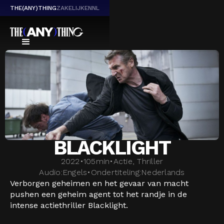
THE(ANY)THING
ZAKELIJK
EN
NL
BLACKLIGHT
2022
•
105
min
•
Actie, Thriller
Audio:
Engels
•
Ondertiteling:
Nederlands
Verborgen geheimen en het gevaar van macht
pushen een geheim agent tot het randje in de
intense actiethriller Blacklight.