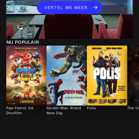
VERTEL ME MEER
NU POPULAIR
Paw Patrol: De 
Spider-Man: Brand 
Polis
The O
Dinofilm
New Day