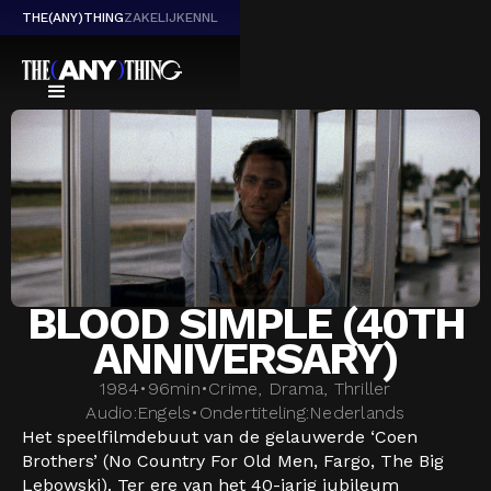
THE(ANY)THING
ZAKELIJK
EN
NL
BLOOD SIMPLE (40TH
ANNIVERSARY)
1984
•
96
min
•
Crime, Drama, Thriller
Audio:
Engels
•
Ondertiteling:
Nederlands
Het speelfilmdebuut van de gelauwerde ‘Coen
Brothers’ (No Country For Old Men, Fargo, The Big
Lebowski). Ter ere van het 40-jarig jubileum