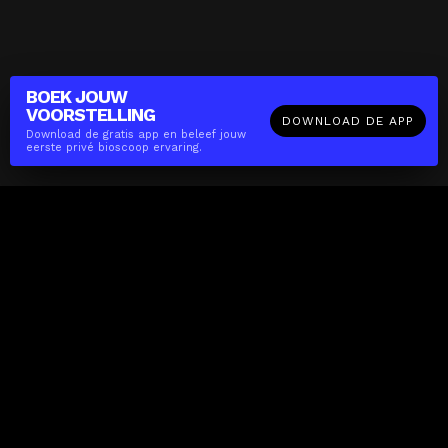
BOEK JOUW
VOORSTELLING
DOWNLOAD DE APP
Download de gratis app en beleef jouw
eerste privé bioscoop ervaring.
The(Any)Thing
FILMS
LOCATIES
BOEKEN
DE APP
GIFTCARD
OVER
FAQ
CONTACT