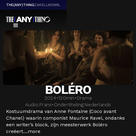
THE(ANY)THING
ZAKELIJK
EN
NL
BOLÉRO
2024
•
120
min
•
Drama
Audio:
Frans
•
Ondertiteling:
Nederlands
Kostuumdrama van Anne Fontaine (Coco avant
Chanel) waarin componist Maurice Ravel, ondanks
een writer’s block, zijn meesterwerk Boléro
creëert....
more