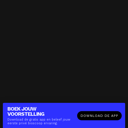
BOEK JOUW
VOORSTELLING
DOWNLOAD DE APP
Download de gratis app en beleef jouw
eerste privé bioscoop ervaring.