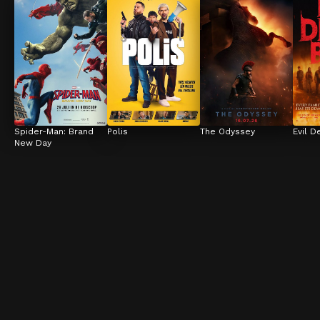
Spider-Man: Brand 
Polis
The Odyssey
Evil D
New Day