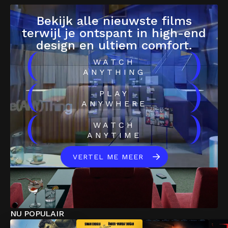
Bekijk alle nieuwste films
terwijl je ontspant in high-end
design en ultiem comfort.
(
)
WATCH
ANYTHING
(
)
PLAY
ANYWHERE
(
)
WATCH
ANYTIME
VERTEL ME MEER
NU POPULAIR