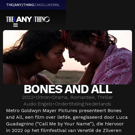
THE(ANY)THING
ZAKELIJK
EN
NL
BONES AND ALL
2022
•
131
min
•
Drama, Romantiek, Thriller
Audio:
Engels
•
Ondertiteling:
Nederlands
Metro Goldwyn Mayer Pictures presenteert Bones
and All, een film over liefde, geregisseerd door Luca
Guadagnino (“Call Me by Your Name”), die hiervoor
in 2022 op het filmfestival van Venetië de Zilveren