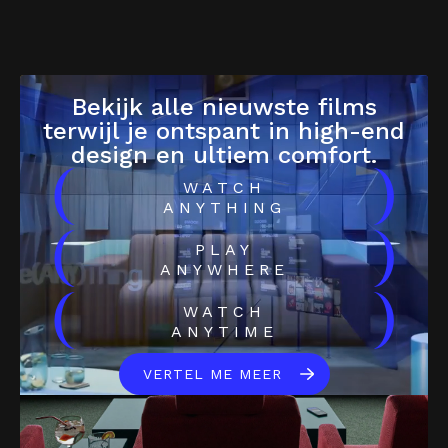
Bekijk alle nieuwste films
terwijl je ontspant in high-end
design en ultiem comfort.
(
)
WATCH
ANYTHING
(
)
PLAY
ANYWHERE
(
)
WATCH
ANYTIME
VERTEL ME MEER