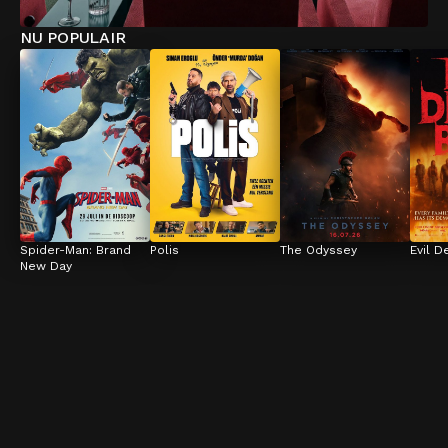
NU POPULAIR
Spider-Man: Brand 
Polis
The Odyssey
Evil D
New Day