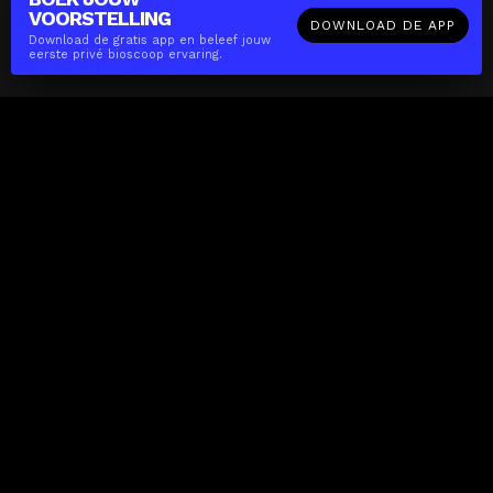
VOORSTELLING
DOWNLOAD DE APP
Download de gratis app en beleef jouw
eerste privé bioscoop ervaring.
The(Any)Thing
FILMS
LOCATIES
BOEKEN
DE APP
GIFTCARD
OVER
FAQ
CONTACT
Zakelijk
MISSIE
LOCATIES
THE CUBE