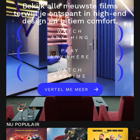
Bekijk alle nieuwste films
terwijl je ontspant in high-end
design en ultiem comfort.
(
)
WATCH
ANYTHING
(
)
PLAY
ANYWHERE
(
)
WATCH
ANYTIME
VERTEL ME MEER
NU POPULAIR