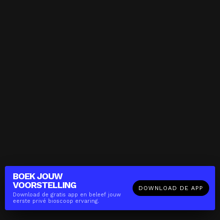
BOEK JOUW
VOORSTELLING
DOWNLOAD DE APP
Download de gratis app en beleef jouw
eerste privé bioscoop ervaring.