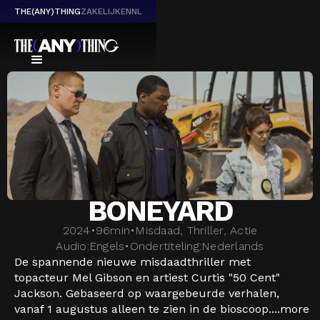
THE(ANY)THING
ZAKELIJK
EN
NL
BONEYARD
2024
•
96
min
•
Misdaad, Thriller, Actie
Audio:
Engels
•
Ondertiteling:
Nederlands
De spannende nieuwe misdaadthriller met
topacteur Mel Gibson en artiest Curtis "50 Cent"
Jackson. Gebaseerd op waargebeurde verhalen,
vanaf 1 augustus alleen te zien in de bioscoop....
more