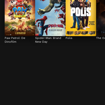
Paw Patrol: De 
Spider-Man: Brand 
Polis
The O
Dinofilm
New Day