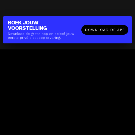
BOEK JOUW
VOORSTELLING
DOWNLOAD DE APP
Download de gratis app en beleef jouw
eerste privé bioscoop ervaring.
The(Any)Thing
FILMS
LOCATIES
BOEKEN
DE APP
GIFTCARD
OVER
FAQ
CONTACT