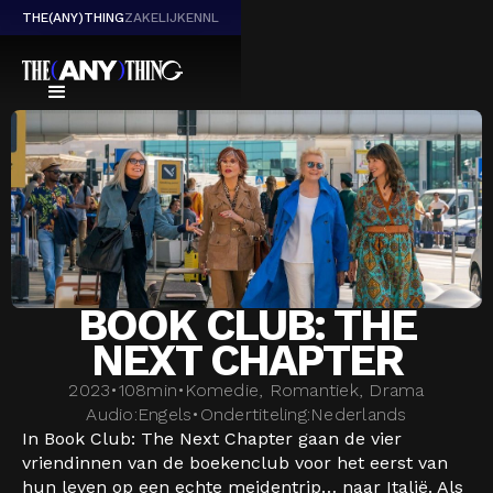
THE(ANY)THING
ZAKELIJK
EN
NL
BOOK CLUB: THE
NEXT CHAPTER
2023
•
108
min
•
Komedie, Romantiek, Drama
Audio:
Engels
•
Ondertiteling:
Nederlands
In Book Club: The Next Chapter gaan de vier
vriendinnen van de boekenclub voor het eerst van
hun leven op een echte meidentrip… naar Italië. Als