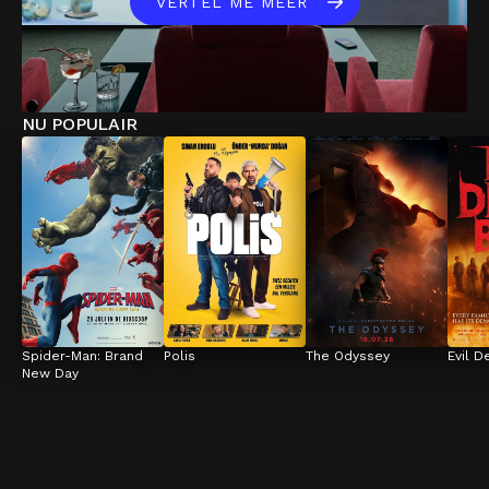
VERTEL ME MEER
NU POPULAIR
Spider-Man: Brand 
Polis
The Odyssey
Evil D
New Day