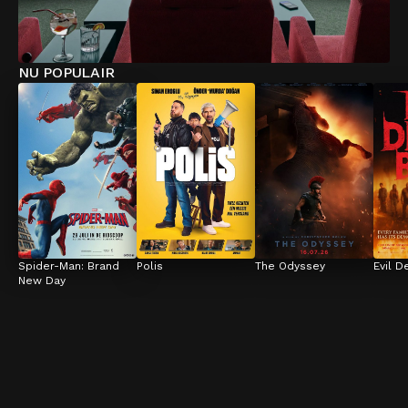
NU POPULAIR
Spider-Man: Brand 
Polis
The Odyssey
Evil D
New Day