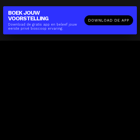
BOEK JOUW
VOORSTELLING
DOWNLOAD DE APP
Download de gratis app en beleef jouw
eerste privé bioscoop ervaring.
The(Any)Thing
FILMS
LOCATIES
BOEKEN
DE APP
GIFTCARD
OVER
FAQ
CONTACT
Zakelijk
MISSIE