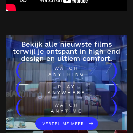
Bekijk alle nieuwste films
terwijl je ontspant in high-end
design en ultiem comfort.
(
)
WATCH
ANYTHING
(
)
PLAY
ANYWHERE
(
)
WATCH
ANYTIME
VERTEL ME MEER