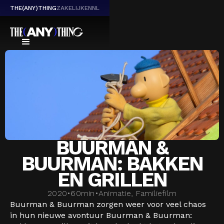
THE(ANY)THING
ZAKELIJK
EN
NL
BUURMAN &
BUURMAN: BAKKEN
EN GRILLEN
2020
•
60
min
•
Animatie, Familiefilm
Buurman & Buurman zorgen weer voor veel chaos
in hun nieuwe avontuur Buurman & Buurman: