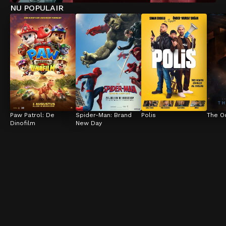
NU POPULAIR
Paw Patrol: De 
Spider-Man: Brand 
Polis
The O
Dinofilm
New Day