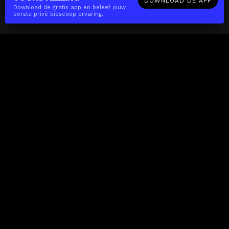
DOWNLOAD DE APP
Download de gratis app en beleef jouw
eerste privé bioscoop ervaring.
The(Any)Thing
FILMS
LOCATIES
BOEKEN
DE APP
GIFTCARD
OVER
FAQ
CONTACT
Zakelijk
MISSIE
LOCATIES
THE CUBE
PARTNERS