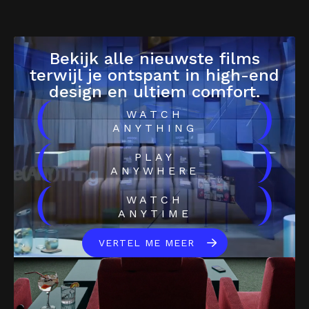
Bekijk alle nieuwste films
terwijl je ontspant in high-end
design en ultiem comfort.
(
)
WATCH
ANYTHING
(
)
PLAY
ANYWHERE
(
)
WATCH
ANYTIME
VERTEL ME MEER