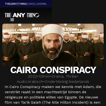
THE(ANY)THING
ZAKELIJK
EN
NL
CAIRO CONSPIRACY
2022
•
121
min
•
Drama, Thriller
Audio:
Arabisch
•
Ondertiteling:
Nederlands
In Cairo Conspiracy maken we kennis met Adam, die
verstrikt raakt in een machtsstrijd binnen de
religieuze en politieke elites van Egypte. De nieuwe
film van Tarik Saleh (The Nile Hilton Incident) is een