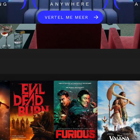
)
(
)
(
NG
ANYWHERE
A
VERTEL ME MEER