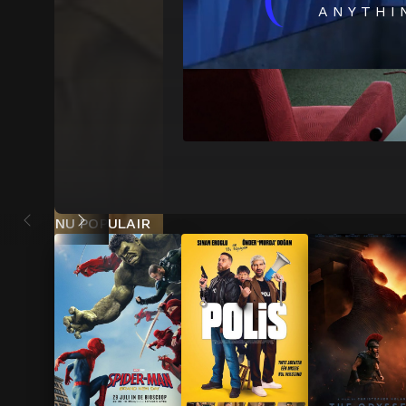
(
ANYTHI
NU POPULAIR