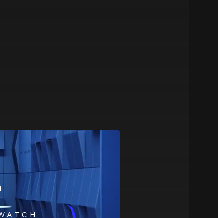
m
WATCH