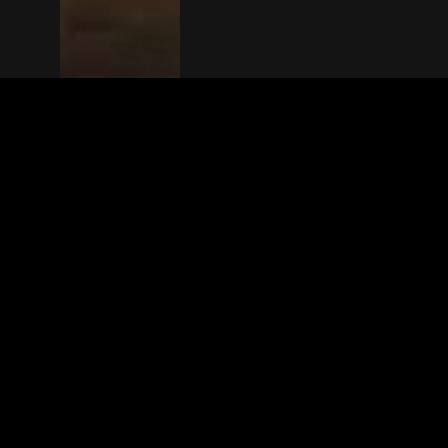
The(Any)Thing
FILMS
LOCATIES
BOEKEN
DE APP
GIFTCARD
OVER
FAQ
CONTACT
© TheAnyThing BV 2025
Privacyverkla