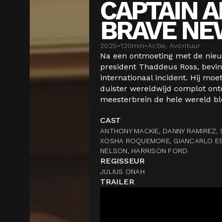
CAPTAIN A
BRAVE NE
2025
•
120
min
•
Actie, Avontuur
Na een ontmoeting met de nie
president Thaddeus Ross, bevi
internationaal incident. Hij mo
duister wereldwijd complot on
meesterbrein de hele wereld blo
CAST
ANTHONY MACKIE, DANNY RAMIREZ, 
XOSHA ROQUEMORE, GIANCARLO ESPO
NELSON, HARRISON FORD
REGISSEUR
JULIUS ONAH
TRAILER