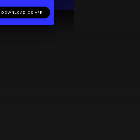
EN
NL
DOWNLOAD DE APP
ftcard
Over
FAQ
Contact