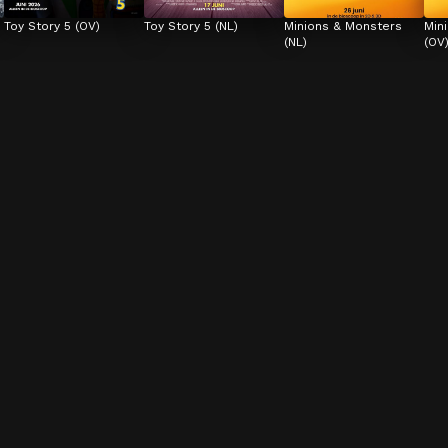
Toy Story 5 (OV)
Toy Story 5 (NL)
Minions & Monsters 
Min
(NL)
(OV