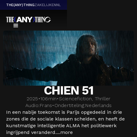
THE(ANY)THING
ZAKELIJK
EN
NL
CHIEN 51
2025
•
106
min
•
Sciencefiction, Thriller
Audio:
Frans
•
Ondertiteling:
Nederlands
In een nabije toekomst is Parijs opgedeeld in drie
zones die de sociale klassen scheiden, en heeft de
kunstmatige intelligentie ALMA het politiewerk
ingrijpend veranderd....
more