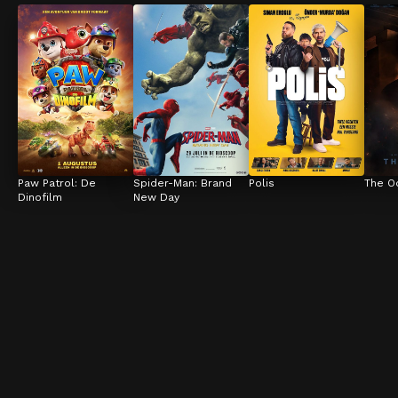
Paw Patrol: De 
Spider-Man: Brand 
Polis
The O
Dinofilm
New Day