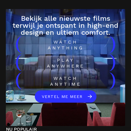
Bekijk alle nieuwste films
terwijl je ontspant in high-end
design en ultiem comfort.
(
)
WATCH
ANYTHING
(
)
PLAY
ANYWHERE
(
)
WATCH
ANYTIME
VERTEL ME MEER
NU POPULAIR