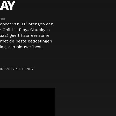
LAY
ands
eboot van 'IT' brengen een
 Child´s Play.. Chucky is
laza) geeft haar eenzame
 met de beste bedoelingen
ag, zijn nieuwe ‘best
BRIAN TYREE HENRY