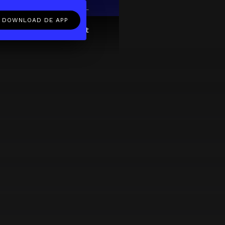
EN
NL
DOWNLOAD DE APP
ftcard
Over
FAQ
Contact