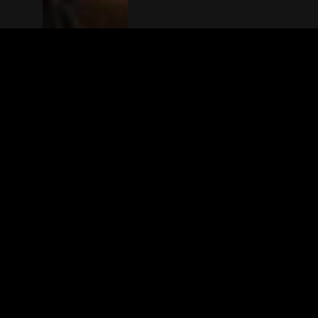
The(Any)Thing
FILMS
LOCATIES
BOEKEN
DE APP
GIFTCARD
OVER
FAQ
CONTACT
© TheAnyThing BV 2025
Privacyverkla