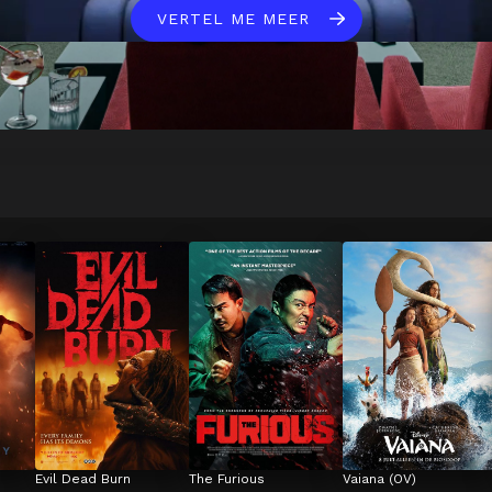
VERTEL ME MEER
Evil Dead Burn
The Furious
Vaiana (OV)