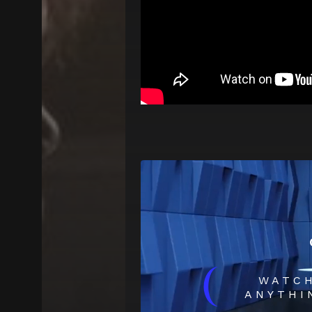
(
WATC
ANYTHI