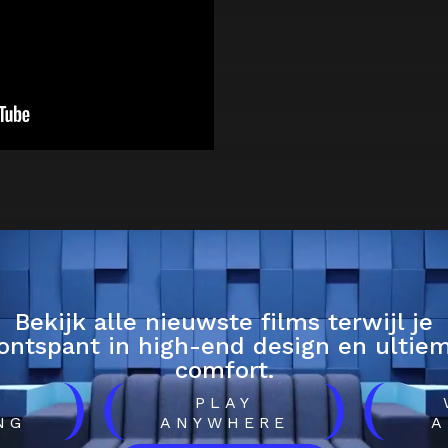
Bekijk alle nieuwste films terwijl je
ontspant in high-end design en ultie
comfort.
)
(
)
(
H
PLAY
NG
ANYWHERE
A