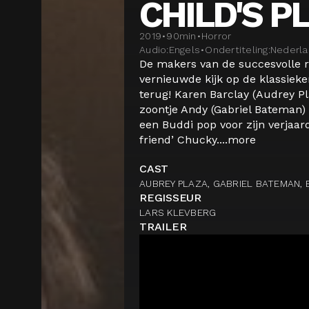
CHILD'S P
2019
•
90
min
•
Horror
Audio:
Engels
•
Ondertiteling:
Nederl
De makers van de succesvolle r
vernieuwde kijk op de klassieker
terug! Karen Barclay (Audrey P
zoontje Andy (Gabriel Bateman)
een Buddi pop voor zijn verjaard
friend’ Chucky....
more
CAST
AUBREY PLAZA, GABRIEL BATEMAN, 
REGISSEUR
LARS KLEVBERG
TRAILER