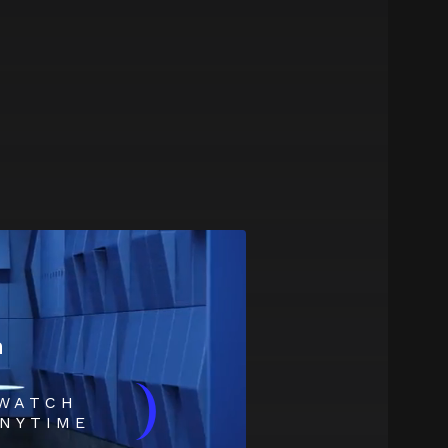
m
)
WATCH
NYTIME