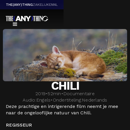
THE(ANY)THING
ZAKELIJK
EN
NL
CHILI
2019
•
52
min
•
Documentaire
Audio:
Engels
•
Ondertiteling:
Nederlands
Deze prachtige en intrigerende film neemt je mee
naar de ongelooflijke natuur van Chili.
REGISSEUR