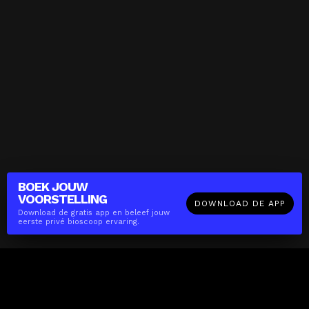
BOEK JOUW
VOORSTELLING
DOWNLOAD DE APP
Download de gratis app en beleef jouw
eerste privé bioscoop ervaring.
The(Any)Thing
FILMS