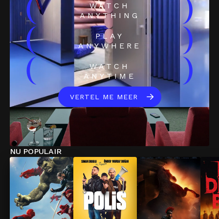
(
)
WATCH
ANYTHING
(
)
PLAY
ANYWHERE
(
)
WATCH
ANYTIME
VERTEL ME MEER
NU POPULAIR