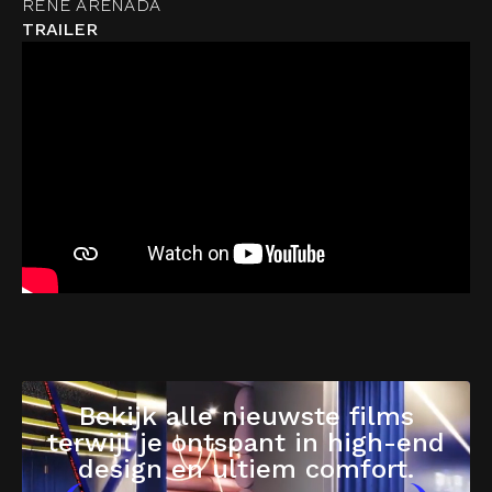
RENE ARENADA
TRAILER
Bekijk alle nieuwste films
terwijl je ontspant in high-end
design en ultiem comfort.