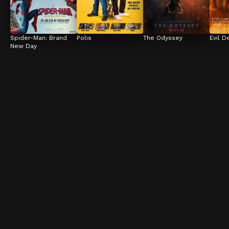
Spider-Man: Brand 
Polis
The Odyssey
Evil D
New Day