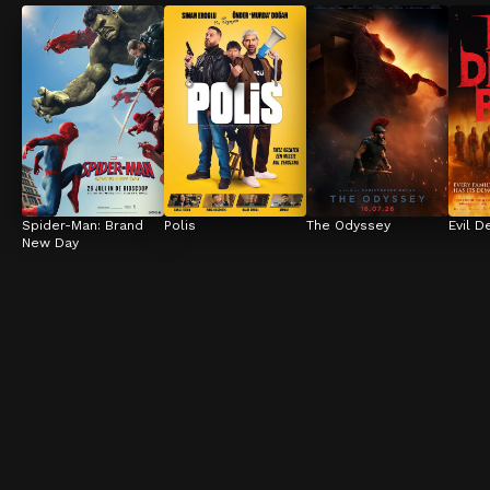
Spider-Man: Brand 
Polis
The Odyssey
Evil D
New Day