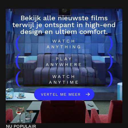
Bekijk alle nieuwste films
terwijl je ontspant in high-end
design en ultiem comfort.
(
)
WATCH
ANYTHING
(
)
PLAY
ANYWHERE
(
)
WATCH
ANYTIME
VERTEL ME MEER
NU POPULAIR