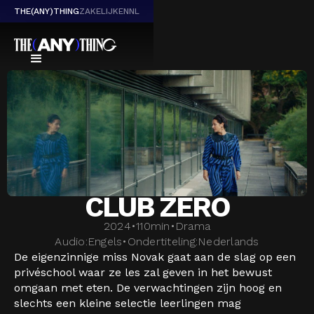
THE(ANY)THING
ZAKELIJK
EN
NL
CLUB ZERO
2024
•
110
min
•
Drama
Audio:
Engels
•
Ondertiteling:
Nederlands
De eigenzinnige miss Novak gaat aan de slag op een
privéschool waar ze les zal geven in het bewust
omgaan met eten. De verwachtingen zijn hoog en
slechts een kleine selectie leerlingen mag