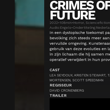
CRIMES OF
FUTURE
2022
•
108
min
•
Horror, Sciencefictio
Audio:
Engels
•
Ondertiteling:
Nederl
In een dystopische toekomst pa
bevolking zich steeds meer aan
vervuilde omgeving. Kunstenaa
gebruik van deze evoluties en 
in zijn lichaam die hij samen m
operatief verwijdert in hun prov
CAST
LEA SEYDOUX, KRISTEN STEWART, T
MORTENSEN, SCOTT SPEEDMAN
REGISSEUR
DAVID CRONENBERG
TRAILER