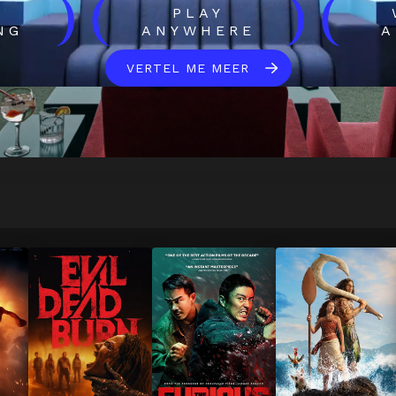
)
(
)
(
H
PLAY
NG
ANYWHERE
A
VERTEL ME MEER