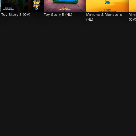
Toy Story 5 (OV)
Toy Story 5 (NL)
Minions & Monsters 
Min
(NL)
(OV