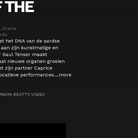
 THE
n, Drama
ands
st het DNA van de aardse
 aan zijn kunstmatige en
r Saul Tenser maakt
laat nieuwe organen groeien
et zijn partner Caprice
ocatieve performances....
more
ANAYA BEATTY, VIGGO