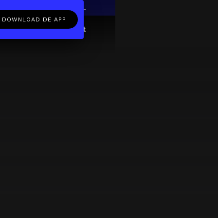
EN
NL
DOWNLOAD DE APP
ftcard
Over
FAQ
Contact