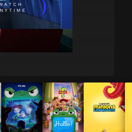
)
WATCH
NYTIME