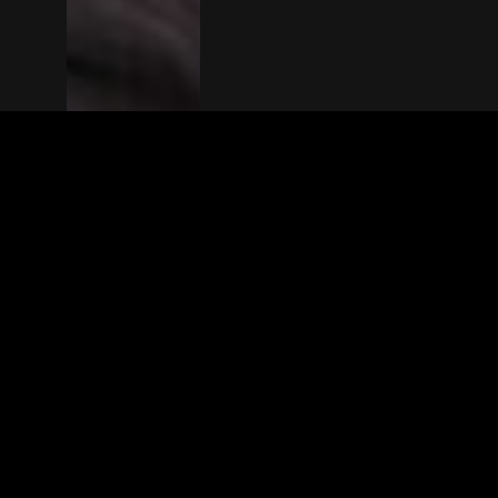
The(Any)Thing
FILMS
LOCATIES
BOEKEN
DE APP
GIFTCARD
OVER
FAQ
CONTACT
© TheAnyThing BV 2025
Privacyverkla