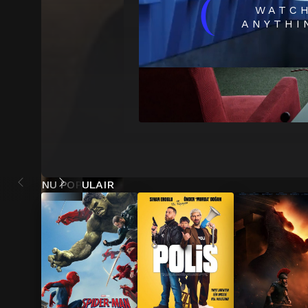
(
WATC
ANYTHI
NU POPULAIR