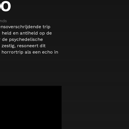
OO
ands
ensoverschrijdende trip
 held en antiheld op de
r de psychedelische
zestig, resoneert dit
horrortrip als een echo in