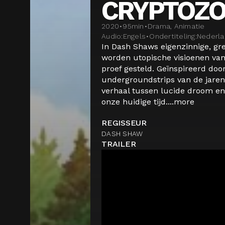
CRYPTOZ
2020
•
95
min
•
Drama, Animatie
Audio:
Engels
•
Ondertiteling:
Nederl
In Dash Shaws eigenzinnige, gr
worden utopische visioenen van
proef gesteld. Geïnspireerd doo
undergroundstrips van de jaren 
verhaal tussen lucide droom en 
onze huidige tijd....
more
REGISSEUR
DASH SHAW
TRAILER