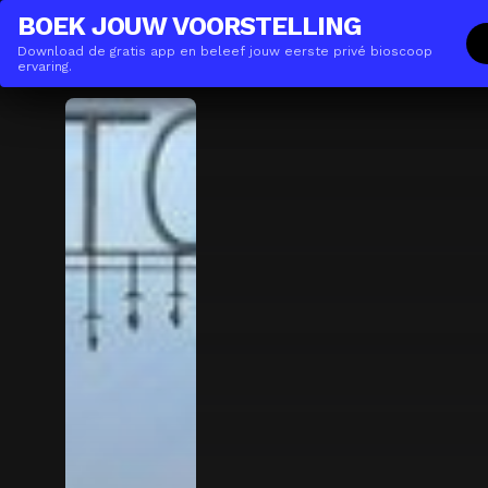
THE(ANY)THING
ZAKELIJK
BOEK JOUW VOORSTELLING
Download de gratis app en beleef jouw eerste privé bioscoop
Films
Locaties
Boeken
De App
Gi
ervaring.