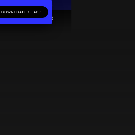
EN
NL
DOWNLOAD DE APP
ftcard
Over
FAQ
Contact