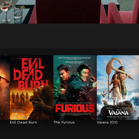
Evil Dead Burn
The Furious
Vaiana (OV)