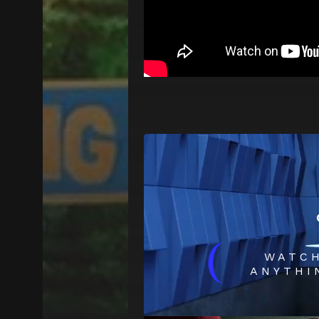
(
WATC
ANYTHI