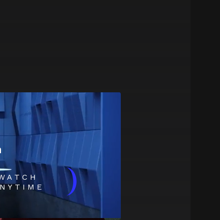
m
)
WATCH
NYTIME