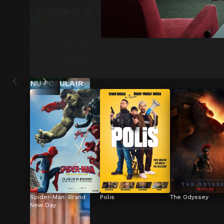
NU POPULAIR
Spider-Man: Brand 
Polis
The Odyssey
New Day