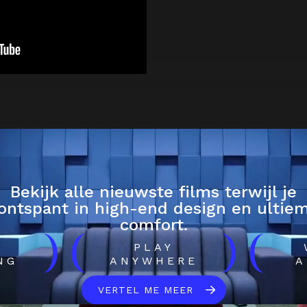
Bekijk alle nieuwste films terwijl je
ontspant in high-end design en ultie
comfort.
)
(
)
(
H
PLAY
NG
ANYWHERE
A
VERTEL ME MEER