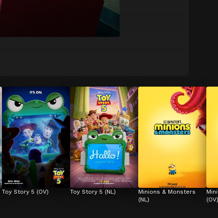
Toy Story 5 (OV)
Toy Story 5 (NL)
Minions & Monsters 
Min
(NL)
(OV