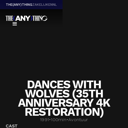
THE(ANY)THING
ZAKELIJK
EN
NL
DANCES WITH
WOLVES (35TH
ANNIVERSARY 4K
RESTORATION)
1991
•
100
min
•
Avontuur
CAST