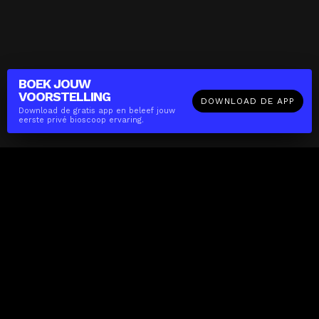
BOEK JOUW
VOORSTELLING
DOWNLOAD DE APP
Download de gratis app en beleef jouw
eerste privé bioscoop ervaring.
The(Any)Thing
FILMS
LOCATIES
BOEKEN
DE APP
GIFTCARD
OVER
FAQ
CONTACT