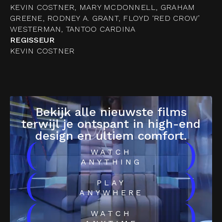
KEVIN COSTNER, MARY MCDONNELL, GRAHAM
GREENE, RODNEY A. GRANT, FLOYD ‘RED CROW’
WESTERMAN, TANTOO CARDINA
REGISSEUR
KEVIN COSTNER
Bekijk alle nieuwste films
terwijl je ontspant in high-end
design en ultiem comfort.
(
)
WATCH
ANYTHING
(
)
PLAY
ANYWHERE
(
)
WATCH