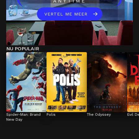
ANYTIME
VERTEL ME MEER
NU POPULAIR
Spider-Man: Brand 
Polis
The Odyssey
Evil D
New Day