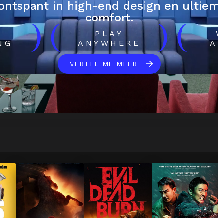
ontspant in high-end design en ultie
comfort.
)
(
)
(
H
PLAY
NG
ANYWHERE
A
VERTEL ME MEER