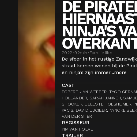
DE PIRATE
HIERNAAST
NINJA'S V
OVERKAN
2022
•
92
min
•
Familiefilm
De sfeer in het rustige Zandwijk 
straat komen wonen bij de Pirat
en ninja’s zijn immer...
more
CAST
EGBERT-JAN WEEBER, TYGO GERNA
HOLLANDER, SARAH JANNEH, SAMUE
STOOKER, CELESTE HOLSHEIMER, P
PACIS, DAVID LUCIEER, NYNCKE BEE
VAN DER STER
REGISSEUR
PIM VAN HOEVE
TRAILER