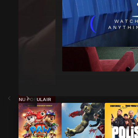
(
WATC
ANYTHI
NU POPULAIR