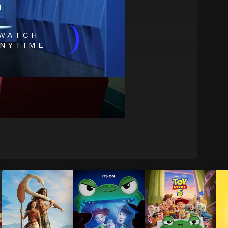
m
)
WATCH
NYTIME