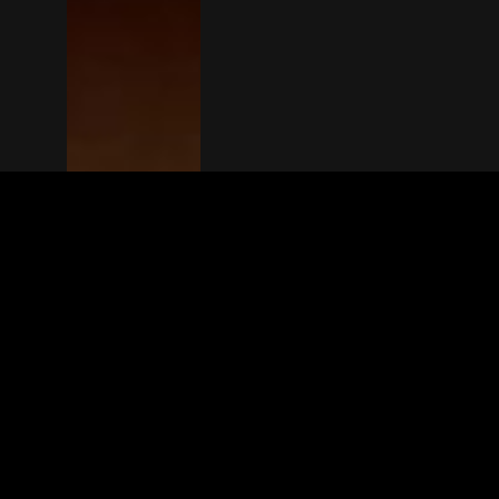
The(Any)Thing
FILMS
LOCATIES
BOEKEN
DE APP
GIFTCARD
OVER
FAQ
CONTACT
© TheAnyThing BV 2025
Privacyverkla