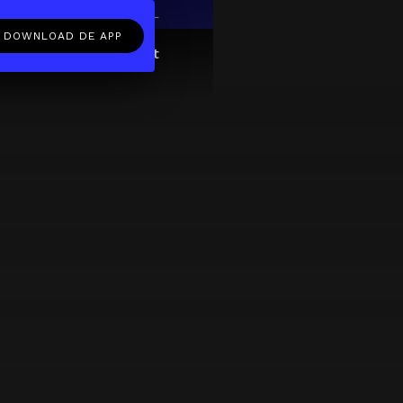
EN
NL
DOWNLOAD DE APP
ftcard
Over
FAQ
Contact