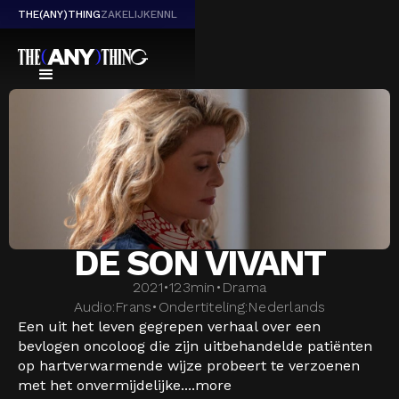
THE(ANY)THING
ZAKELIJK
EN
NL
DE SON VIVANT
2021
•
123
min
•
Drama
Audio:
Frans
•
Ondertiteling:
Nederlands
Een uit het leven gegrepen verhaal over een
bevlogen oncoloog die zijn uitbehandelde patiënten
op hartverwarmende wijze probeert te verzoenen
met het onvermijdelijke....
more