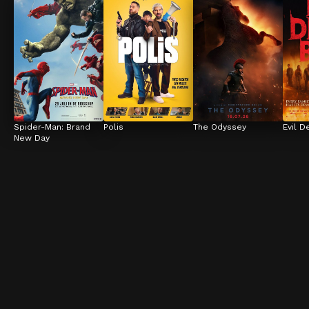
Spider-Man: Brand 
Polis
The Odyssey
Evil D
New Day