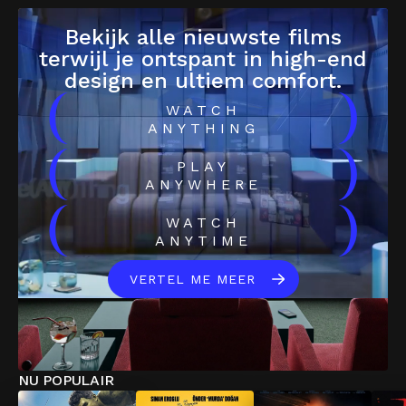
Bekijk alle nieuwste films
terwijl je ontspant in high-end
design en ultiem comfort.
(
)
WATCH
ANYTHING
(
)
PLAY
ANYWHERE
(
)
WATCH
ANYTIME
VERTEL ME MEER
NU POPULAIR