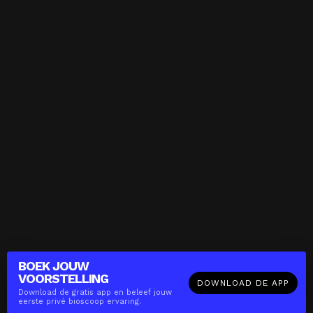
BOEK JOUW
VOORSTELLING
DOWNLOAD DE APP
Download de gratis app en beleef jouw
eerste privé bioscoop ervaring.