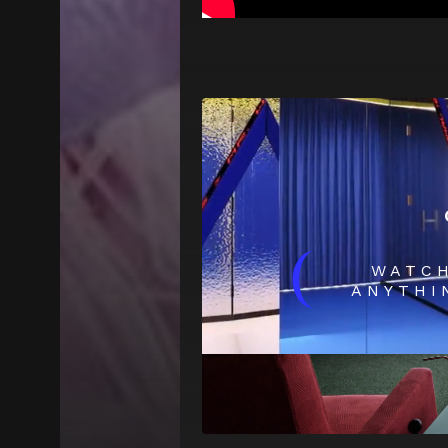
(
WATC
ANYTHI