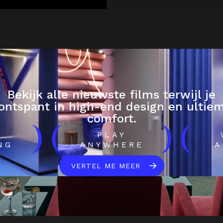
Bekijk alle nieuwste films terwijl je
ontspant in high-end design en ultie
comfort.
)
(
)
(
H
PLAY
NG
ANYWHERE
A
VERTEL ME MEER