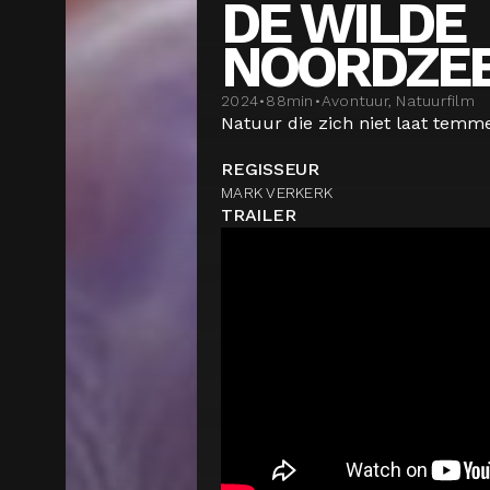
DE WILDE
NOORDZE
2024
•
88
min
•
Avontuur, Natuurfilm
Natuur die zich niet laat temm
REGISSEUR
MARK VERKERK
TRAILER