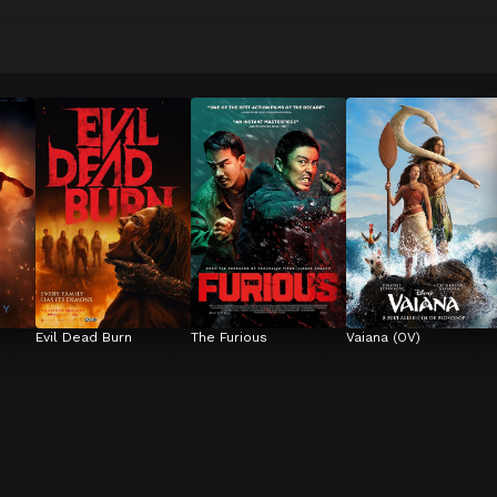
Evil Dead Burn
The Furious
Vaiana (OV)