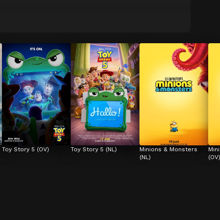
Toy Story 5 (OV)
Toy Story 5 (NL)
Minions & Monsters 
Min
(NL)
(OV