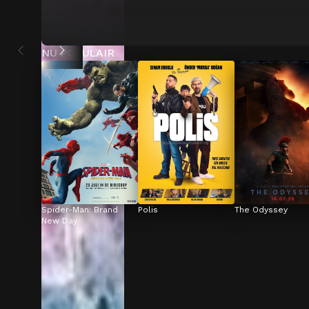
NU POPULAIR
Spider-Man: Brand 
Polis
The Odyssey
New Day