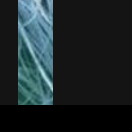
The(Any)Thing
FILMS