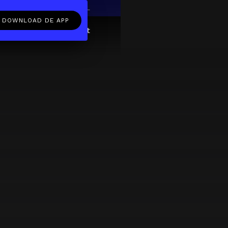
EN
NL
DOWNLOAD DE APP
ftcard
Over
FAQ
Contact