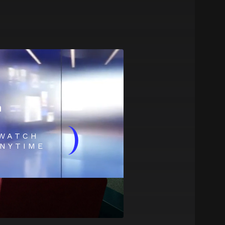
m
)
WATCH
NYTIME