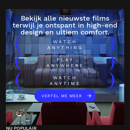
Bekijk alle nieuwste films
terwijl je ontspant in high-end
design en ultiem comfort.
(
)
WATCH
ANYTHING
(
)
PLAY
ANYWHERE
(
)
WATCH
ANYTIME
VERTEL ME MEER
NU POPULAIR