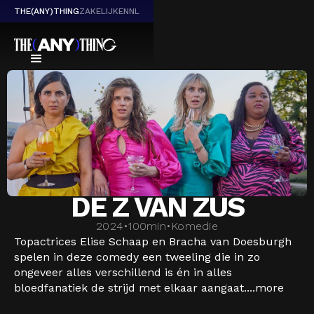
THE(ANY)THING
ZAKELIJK
EN
NL
DE Z VAN ZUS
2024
•
100
min
•
Komedie
Topactrices Elise Schaap en Bracha van Doesburgh
spelen in deze comedy een tweeling die in zo
ongeveer alles verschillend is én in alles
bloedfanatiek de strijd met elkaar aangaat....
more