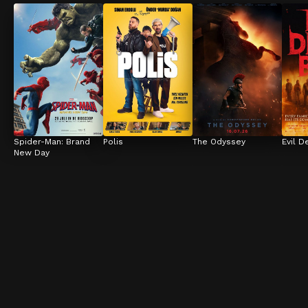
Spider-Man: Brand 
Polis
The Odyssey
Evil D
New Day