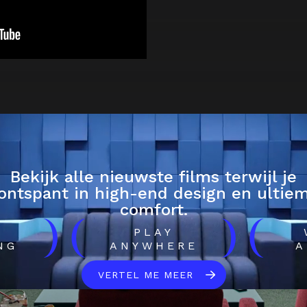
Bekijk alle nieuwste films terwijl je
ontspant in high-end design en ultie
comfort.
)
(
)
(
H
PLAY
NG
ANYWHERE
A
VERTEL ME MEER