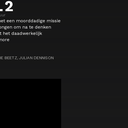
 2
uur
et een moorddadige missie
wongen om na te denken
t het daadwerkelijk
more
IE BEETZ, JULIAN DENNISON