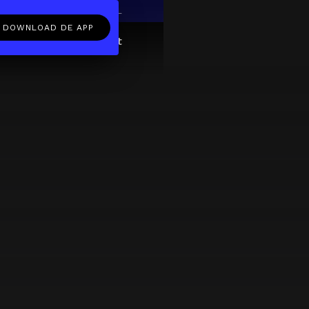
EN
NL
DOWNLOAD DE APP
ftcard
Over
FAQ
Contact