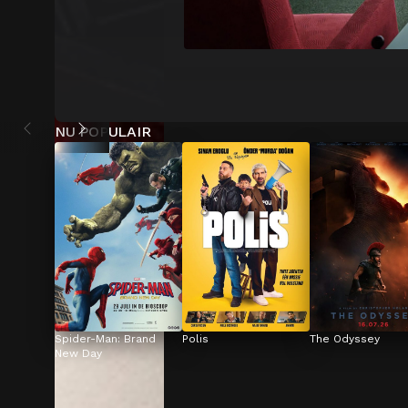
NU POPULAIR
Spider-Man: Brand 
Polis
The Odyssey
New Day