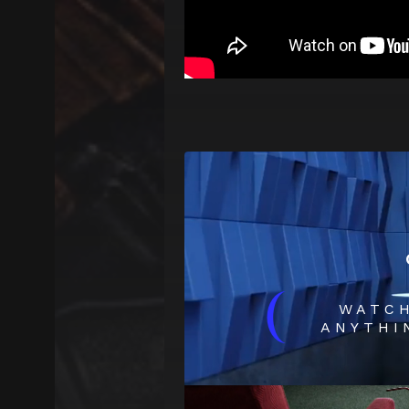
(
WATC
ANYTHI