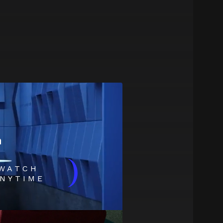
m
)
WATCH
NYTIME