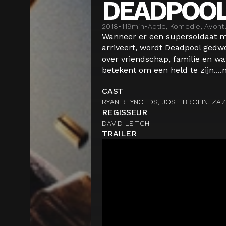
DEADPOOL
2018
•
119
min
•
Actie, Komedie, Avont
Wanneer er een supersoldaat m
arriveert, wordt Deadpool ged
over vriendschap, familie en wa
betekent om een held te zijn....
CAST
RYAN REYNOLDS, JOSH BROLIN, ZAZ
REGISSEUR
DAVID LEITCH
TRAILER