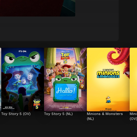
Toy Story 5 (OV)
Toy Story 5 (NL)
Minions & Monsters 
Min
(NL)
(OV