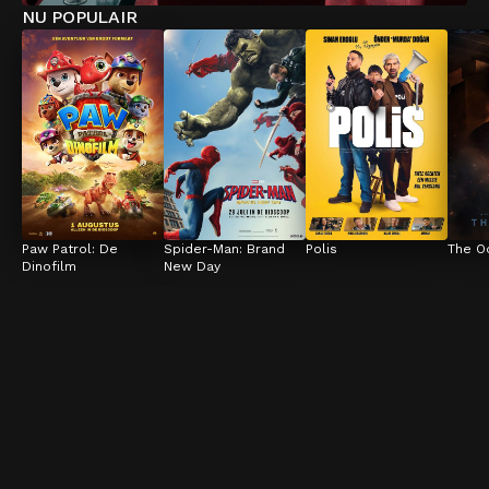
NU POPULAIR
Paw Patrol: De 
Spider-Man: Brand 
Polis
The O
Dinofilm
New Day