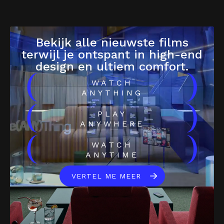
Bekijk alle nieuwste films
terwijl je ontspant in high-end
design en ultiem comfort.
(
)
WATCH
ANYTHING
(
)
PLAY
ANYWHERE
(
)
WATCH
ANYTIME
VERTEL ME MEER