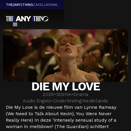
THE(ANY)THING
ZAKELIJK
EN
NL
DIE MY LOVE
2025
•
120
min
•
Drama
Audio:
Engels
•
Ondertiteling:
Nederlands
Die My Love is de nieuwe film van Lynne Ramsay
(We Need to Talk About Kevin), You Were Never
Really Here) In deze ‘intensely sensual study of a
woman in meltdown’ (The Guardian) schittert