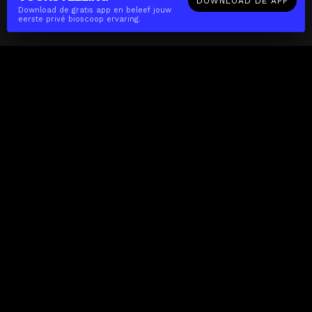
DOWNLOAD DE APP
Download de gratis app en beleef jouw
eerste privé bioscoop ervaring.
The(Any)Thing
FILMS
LOCATIES
BOEKEN
DE APP
GIFTCARD
OVER
FAQ
CONTACT
Zakelijk
MISSIE
LOCATIES
THE CUBE
PARTNERS