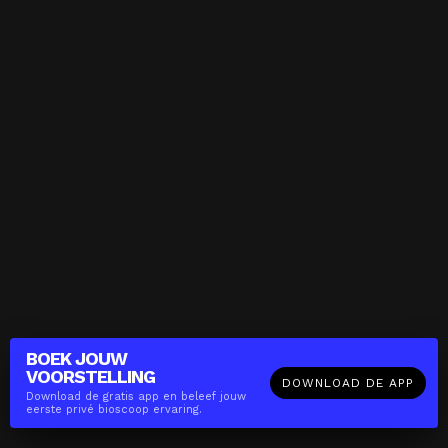
BOEK JOUW
VOORSTELLING
DOWNLOAD DE APP
Download de gratis app en beleef jouw
eerste privé bioscoop ervaring.