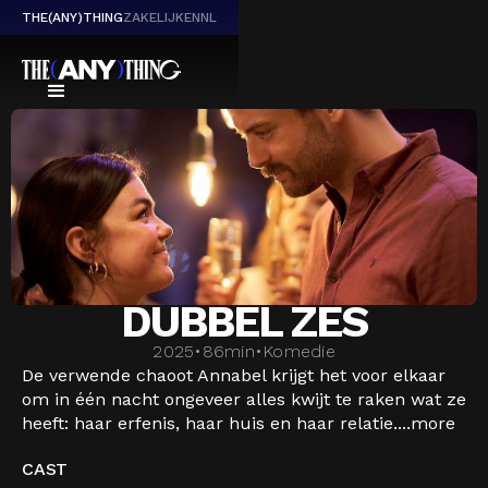
THE(ANY)THING
ZAKELIJK
EN
NL
DUBBEL ZES
2025
•
86
min
•
Komedie
De verwende chaoot Annabel krijgt het voor elkaar
om in één nacht ongeveer alles kwijt te raken wat ze
heeft: haar erfenis, haar huis en haar relatie....
more
CAST