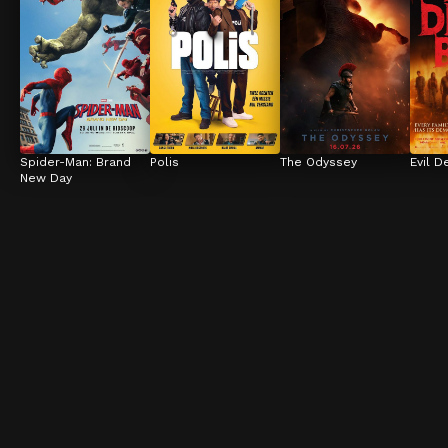
Spider-Man: Brand 
Polis
The Odyssey
Evil D
New Day