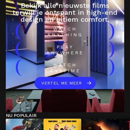
Bekijk alle nieuwste films
terwijl je ontspant in high-end
design en ultiem comfort.
(
)
WATCH
ANYTHING
(
)
PLAY
ANYWHERE
(
)
WATCH
ANYTIME
VERTEL ME MEER
NU POPULAIR