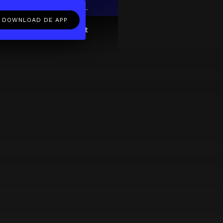
EN
NL
DOWNLOAD DE APP
ftcard
Over
FAQ
Contact