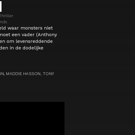
N
hriller
ands
eld waar monsters niet
moet een vader (Anthony
aten om levensreddende
den in de dodelijke
N, MADDIE HASSON, TONY