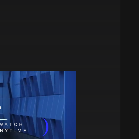
m
)
WATCH
NYTIME