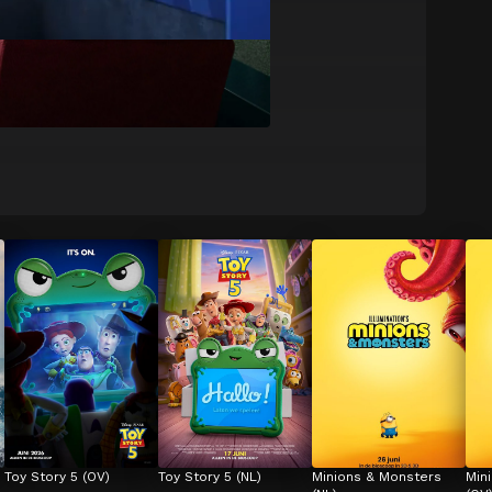
Toy Story 5 (OV)
Toy Story 5 (NL)
Minions & Monsters 
Min