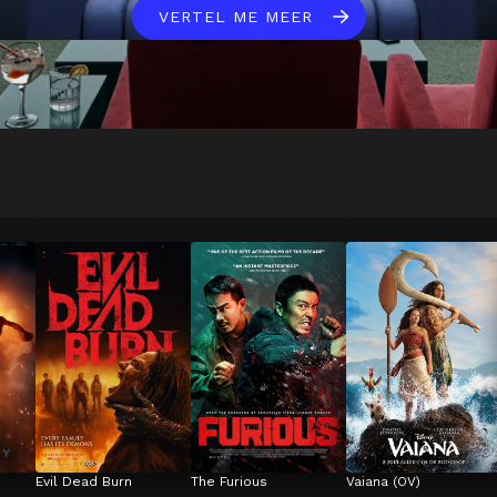
VERTEL ME MEER
Evil Dead Burn
The Furious
Vaiana (OV)