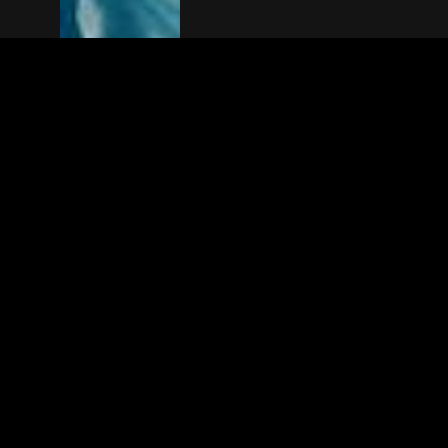
The(Any)Thing
FILMS
LOCATIES
BOEKEN
DE APP
GIFTCARD
OVER
FAQ
CONTACT
© TheAnyThing BV 2025
Privacyverkla