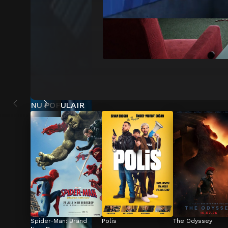
NU POPULAIR
Spider-Man: Brand 
Polis
The Odyssey