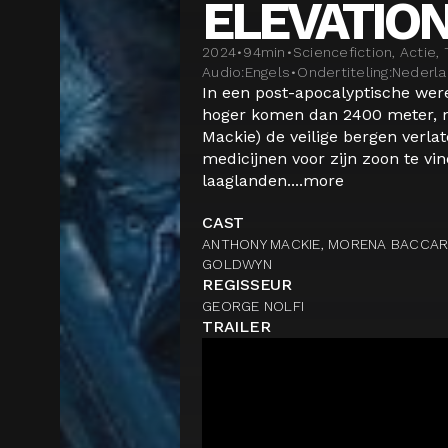
ELEVATIO
2024
•
94
min
•
Sciencefiction, Actie, T
Audio:
Engels
•
Ondertiteling:
Nederl
In een post-apocalyptische wer
hoger komen dan 2400 meter, 
Mackie) de veilige bergen verl
medicijnen voor zijn zoon te vin
laaglanden....
more
CAST
ANTHONY MACKIE, MORENA BACCARI
GOLDWYN
REGISSEUR
GEORGE NOLFI
TRAILER