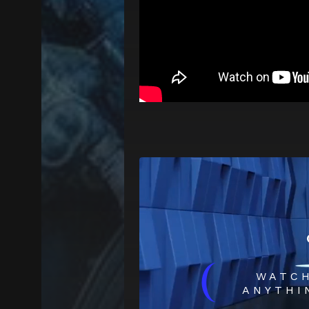
(
WATC
ANYTHI