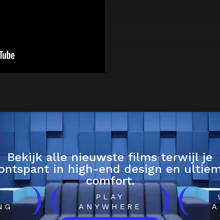
Bekijk alle nieuwste films terwijl je
ontspant in high-end design en ultie
comfort.
)
(
)
(
H
PLAY
NG
ANYWHERE
A