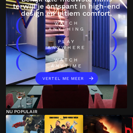
terwijl je ontspant in high-end
design en ultiem comfort.
(
)
WATCH
ANYTHING
(
)
PLAY
ANYWHERE
(
)
WATCH
ANYTIME
VERTEL ME MEER
NU POPULAIR