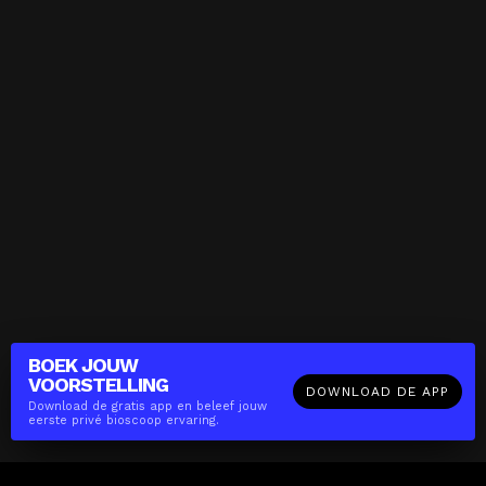
BOEK JOUW
VOORSTELLING
DOWNLOAD DE APP
Download de gratis app en beleef jouw
eerste privé bioscoop ervaring.