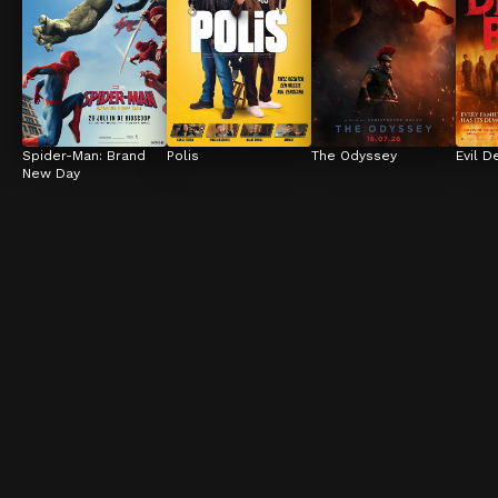
Spider-Man: Brand 
Polis
The Odyssey
Evil D
New Day