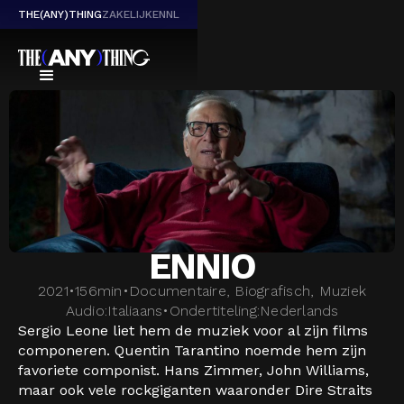
THE(ANY)THING
ZAKELIJK
EN
NL
ENNIO
2021
•
156
min
•
Documentaire, Biografisch, Muziek
Audio:
Italiaans
•
Ondertiteling:
Nederlands
Sergio Leone liet hem de muziek voor al zijn films
componeren. Quentin Tarantino noemde hem zijn
favoriete componist. Hans Zimmer, John Williams,
maar ook vele rockgiganten waaronder Dire Straits