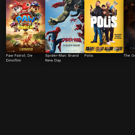
Paw Patrol: De 
Spider-Man: Brand 
Polis
The O
Dinofilm
New Day