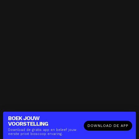
BOEK JOUW
VOORSTELLING
DOWNLOAD DE APP
Download de gratis app en beleef jouw
eerste privé bioscoop ervaring.