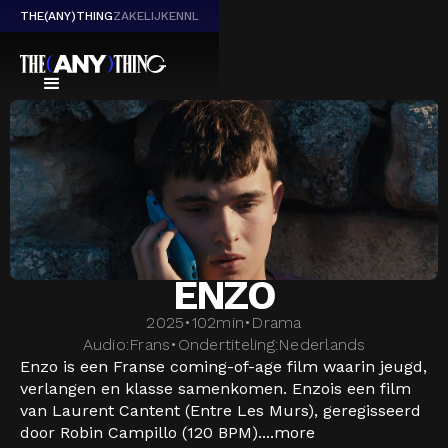
THE(ANY)THING
ZAKELIJK
EN
NL
ENZO
2025
•
102
min
•
Drama
Audio:
Frans
•
Ondertiteling:
Nederlands
Enzo is een Franse coming-of-age film waarin jeugd,
verlangen en klasse samenkomen. Enzois een film
van Laurent Cantent (Entre Les Murs), geregisseerd
door Robin Campillo (120 BPM)....
more