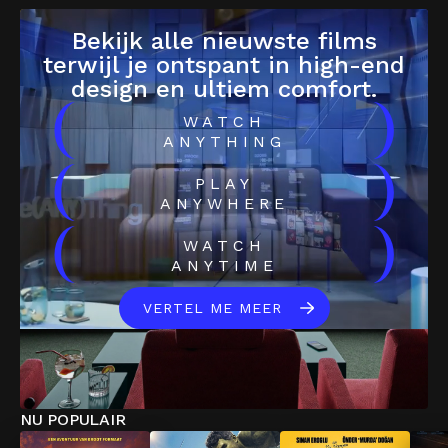
Bekijk alle nieuwste films
terwijl je ontspant in high-end
design en ultiem comfort.
(
)
WATCH
ANYTHING
(
)
PLAY
ANYWHERE
(
)
WATCH
ANYTIME
VERTEL ME MEER
NU POPULAIR