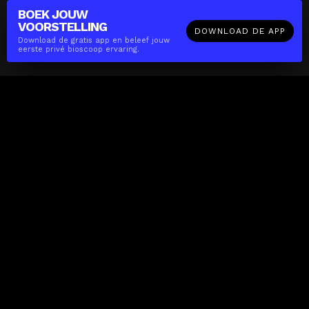
BOEK JOUW
VOORSTELLING
DOWNLOAD DE APP
Download de gratis app en beleef jouw
eerste privé bioscoop ervaring.
The(Any)Thing
FILMS
LOCATIES
BOEKEN
DE APP
GIFTCARD
OVER
FAQ
CONTACT
Zakelijk
MISSIE
LOCATIES