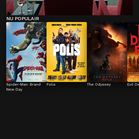
NU POPULAIR
Spider-Man: Brand 
Polis
The Odyssey
Evil D
New Day