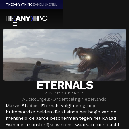
THE(ANY)THING
ZAKELIJK
EN
NL
ETERNALS
2021
•
158
min
•
Actie
Audio:
Engels
•
Ondertiteling:
Nederlands
Marvel Studios' Eternals volgt een groep
buitenaardse helden die al sinds het begin van de
mensheid de aarde beschermen tegen het kwaad.
Wanneer monsterlijke wezens, waarvan men dacht