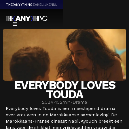
THE(ANY)THING
ZAKELIJK
EN
NL
EVERYBODY LOVES
TOUDA
2024
•
102
min
•
Drama
Everybody loves Touda is een meeslepend drama
over vrouwen in de Marokkaanse samenleving. De
Marokkaans-Franse cineast Nabil Ayouch breekt een
lans voor de shikhat: een vrijgevochten vrouw die