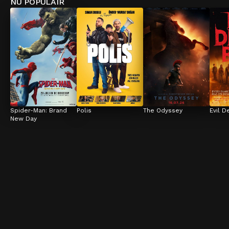
NU POPULAIR
Spider-Man: Brand 
Polis
The Odyssey
Evil D
New Day