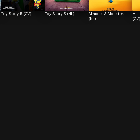
Toy Story 5 (OV)
Toy Story 5 (NL)
Minions & Monsters 
Min
(NL)
(OV