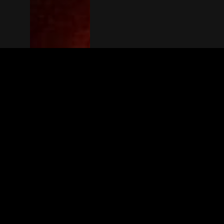
The(Any)Thing
FILMS
LOCATIES
BOEKEN
DE APP
GIFTCARD
OVER
FAQ
CONTACT
© TheAnyThing BV 2025
Privacyverkla