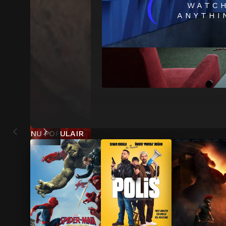
(
WATC
ANYTHI
NU POPULAIR