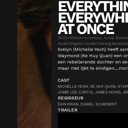
EVERYTHI
EVERYWHE
AT ONCE
2022
•
151
min
•
Avontuur, Actie, Kome
Audio:
Engels
•
Ondertiteling:
Nederl
Evelyn (Michelle Yeoh) heeft 
Waymond (Ke Huy Quan) een ons
een rebellerende dochter en een
maar niet lijkt te eindigen....
mor
CAST
MICHELLE YEOH, KE HUY QUAN, STEP
JAMIE LEE CURTIS, JAMES HONG, JE
REGISSEUR
DAN KWAN, DANIEL SCHEINERT
TRAILER