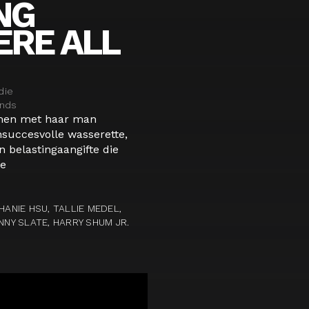
NG
RE ALL
die
ands
samen met haar man
uccesvolle wasserette,
 belastingaangifte die
e
HANIE HSU, TALLIE MEDEL,
NNY SLATE, HARRY SHUM JR.