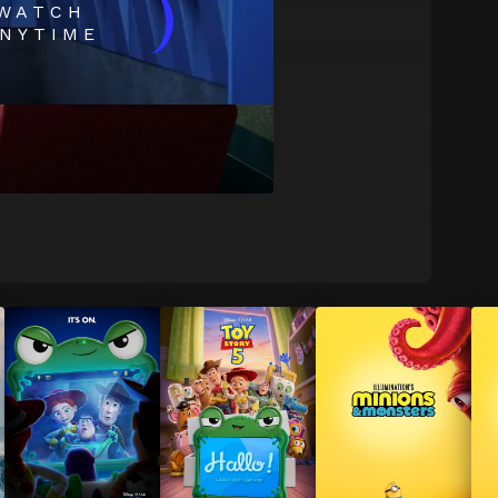
)
WATCH
NYTIME