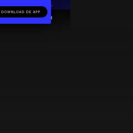
EN
NL
DOWNLOAD DE APP
ftcard
Over
FAQ
Contact