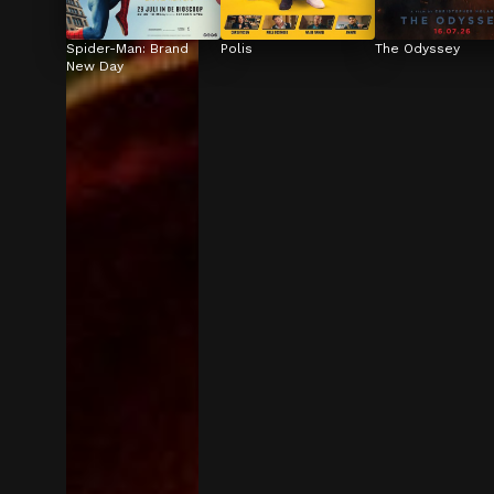
Spider-Man: Brand 
Polis
The Odyssey
New Day