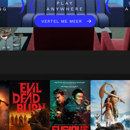
)
(
)
(
H
PLAY
NG
ANYWHERE
A
VERTEL ME MEER